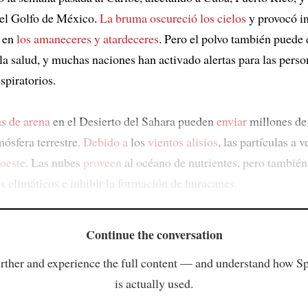
el Golfo de México.
La bruma
oscureció los cielos
y provocó i
s en
los amaneceres y atardeceres
. Pero el polvo también puede 
la salud, y muchas naciones han activado alertas para las pers
spiratorios.
s de arena
en el Desierto del Sahara pueden
enviar
millones d
mósfera terrestre.
Debido a
los
vientos alisios
, las partículas a 
 oeste
. Las nubes
proveen
al océano de nutrientes, pero tambié
s climáticos e inhibir la formación de huracanes.
Continue the conversation
rther and experience the full content — and understand how S
is actually used.