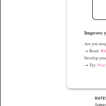
Improve yo
Are you stru
→ Read:
Why
Develop your
→ Try:
Prac
RATE
Subscr