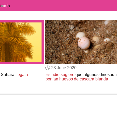
anish
23 June 2020
 Sahara
llega a
Estudio sugiere
que algunos dinosaur
ponían huevos de cáscara blanda