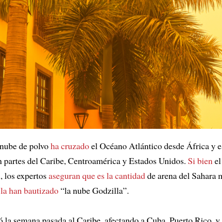
nube de polvo
ha cruzado
el Océano Atlántico desde África y 
 partes del Caribe, Centroamérica y Estados Unidos.
Si bien
el
, los expertos
aseguran que es la cantidad
de arena del Sahara 
y
la han bautizado
“la nube Godzilla”.
ó la semana pasada al Caribe, afectando a Cuba, Puerto Rico, y 