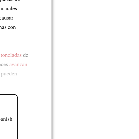
nusuales
causar
onas con
e
toneladas
de
veces
avanzan
n pueden
panish