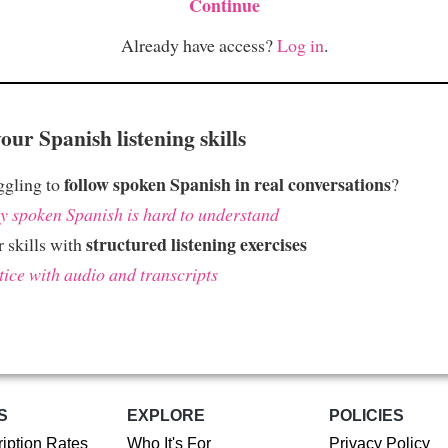
Continue
Already have access?
Log in
.
ur Spanish listening skills
follow spoken Spanish in real conversations
ggling to
?
 spoken Spanish is hard to understand
structured listening exercises
 skills with
tice with audio and transcripts
S
EXPLORE
POLICIES
iption Rates
Who It's For
Privacy Policy