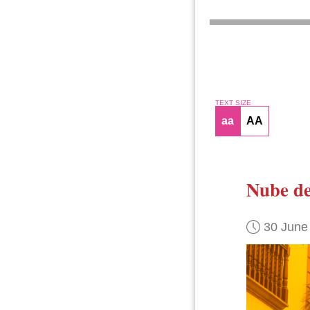
TEXT SIZE
aa
AA
Nube de
30 June