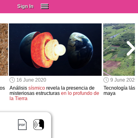
Sign In
SIGN IN
Spanish (Spain)
Spanish (Latino)
SUBSCRIBE
EDUCATIONAL LICENSES
GIFT CARDS
16 June 2020
9 June 2020
OTHER LANGUAGES
ios
Análisis
sísmico
revela la presencia de
Tecnología lás
misteriosas estructuras
en lo profundo de
maya
ABOUT US
la Tierra
ADJUST COLORS