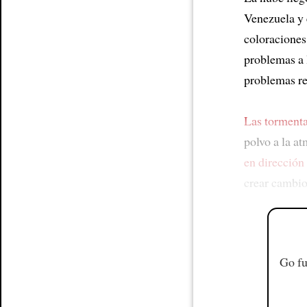
Venezuela y 
coloracione
problemas a 
problemas re
Las tormenta
polvo a la at
en dirección
crear cambio
Go fu