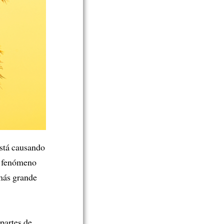
está causando
 fenómeno
más grande
partes de