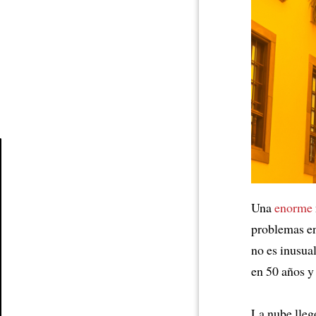
Article
Una
enorme
problemas en
no es inusual
en 50 años 
La nube lleg