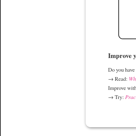
Improve yo
Do you have
→ Read:
Why
Improve wit
→ Try:
Prac