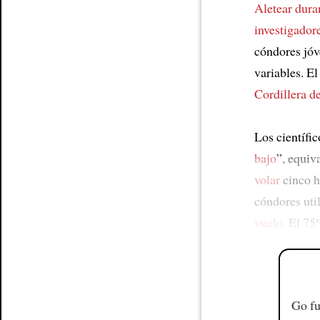
Aletear dura
investigador
cóndores jó
variables. E
Cordillera d
Los científi
bajo
”, equiv
volar
cinco h
cóndores uti
vuelo
. El 75
Go fu