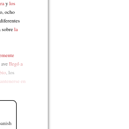
ra
y
los
io, ocho
diferentes
a sobre
la
lemente
n ave
llegó a
bio
, los
antenerse en
panish