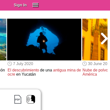
Sign In
SIGN IN
Spanish (Spain)
Spanish (Latino)
SUBSCRIBE
EDUCATIONAL LICENSES
GIFT CARDS
7 July 2020
30 June 202
OTHER LANGUAGES
ión
El descubrimiento
de una
antigua mina de
Nube de polvo
ocre
en Yucatán
América
ABOUT US
ADJUST COLORS