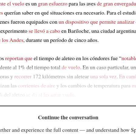
nte el vuelo
es un
gran esfuerzo
para las aves
de gran envergadu
es
querían saber en qué situaciones era necesario. Para el estud
venes fueron equipados con
un dispositivo
que permite analizar
l experimento
se llevó a cabo
en Bariloche, una ciudad argentin
e los Andes
, durante un período de cinco años.
cos
reportan que
el tiempo de aleteo en los cóndores fue “
notab
alente al 1% del tiempo total
de vuelo
. En un caso particular, u
oras y
recorrer
172 kilómetros sin aletear
una sola vez
.
En cam
lizan las
corrientes de aire
y los cambios de temperatura para
m
% del aleteo
se da al levantar vuelo
.
Continue the conversation
rther and experience the full content — and understand how S