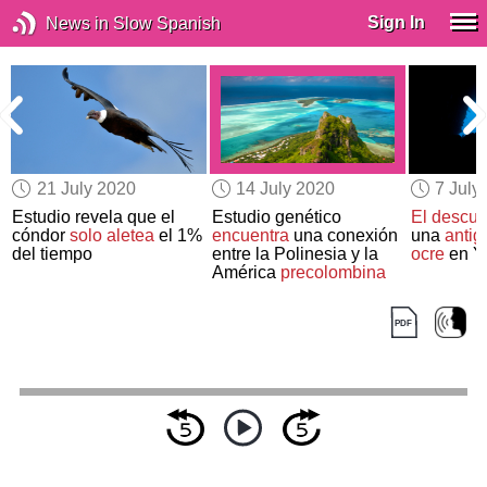
Sign In
News in Slow Spanish
21 July 2020
14 July 2020
7 July
Estudio revela que el
Estudio genético
El descub
a
cóndor
solo aletea
el 1%
encuentra
una conexión
una
antig
del tiempo
entre la Polinesia y la
ocre
en Y
América
precolombina