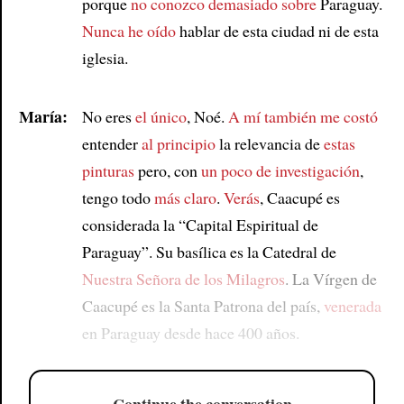
porque
no conozco demasiado sobre
Paraguay.
Nunca he oído
hablar de esta ciudad ni de esta
iglesia.
María:
No eres
el único
, Noé.
A mí también me costó
entender
al principio
la relevancia de
estas
pinturas
pero, con
un poco de investigación
,
tengo todo
más claro
.
Verás
, Caacupé es
considerada la “Capital Espiritual de
Paraguay”. Su basílica es la Catedral de
Nuestra Señora de los Milagros
. La Vírgen de
Caacupé es la Santa Patrona del país,
venerada
en Paraguay desde hace 400 años.