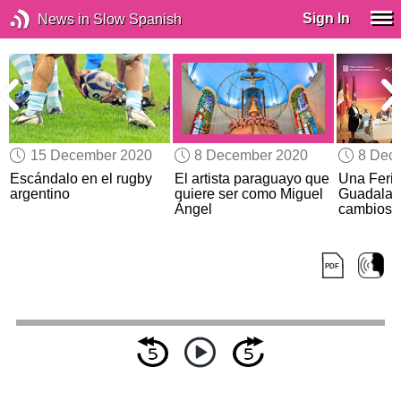
Sign In
News in Slow Spanish
15 December 2020
8 December 2020
8 Dec
Escándalo en el rugby
El artista paraguayo que
Una Feria
argentino
quiere ser como Miguel
Guadalaj
Ángel
cambios