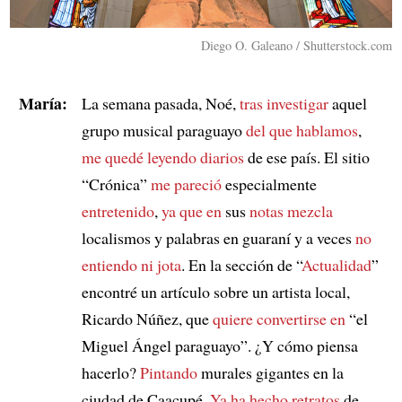
Diego O. Galeano / Shutterstock.com
María:
La semana pasada, Noé,
tras investigar
aquel
grupo musical paraguayo
del que hablamos
,
me quedé leyendo diarios
de ese país. El sitio
“Crónica”
me pareció
especialmente
entretenido
,
ya que en
sus
notas mezcla
localismos y palabras en guaraní y a veces
no
entiendo ni jota
. En la sección de “
Actualidad
”
encontré un artículo sobre un artista local,
Ricardo Núñez, que
quiere convertirse en
“el
Miguel Ángel paraguayo”. ¿Y cómo piensa
hacerlo?
Pintando
murales gigantes en la
ciudad de Caacupé.
Ya ha hecho retratos
de