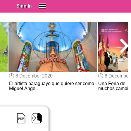
Sign In
SIGN IN
Spanish (Spain)
Spanish (Latino)
SUBSCRIBE
EDUCATIONAL LICENSES
GIFT CARDS
8 December 2020
8 December
OTHER LANGUAGES
El artista paraguayo que quiere ser como
Una Feria del L
Miguel Ángel
muchos cambio
ABOUT US
ADJUST COLORS