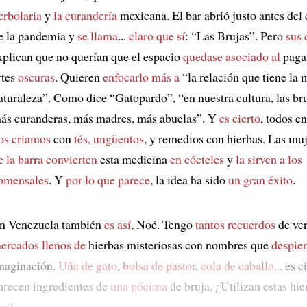
erbolaria
y
la curandería
mexicana. El bar abrió justo antes de
e la pandemia y
se llama
...
claro que sí
: “Las Brujas”. Pero
sus
xplican que no querían que el espacio
quedase asociado al
paga
rtes
oscuras
. Quieren
enfocarlo más a
“la relación que tiene la 
aturaleza”. Como dice “Gatopardo”, “en nuestra cultura, las br
ás curanderas, más madres, más abuelas”. Y
es cierto
, todos e
os criamos
con
tés, ungüentos
, y remedios con hierbas. Las mu
e la barra
convierten
esta medicina
en cócteles
y
la sirven a los
omensales
. Y
por lo que parece
, la idea ha sido
un gran éxito
.
n Venezuela también
es así
, Noé. Tengo
tantos recuerdos
de ver
ercados llenos de
hierbas misteriosas con nombres que
despier
maginación.
Uña de gato
,
bolsa de pastor
,
cola de caballo
... es 
arecen ingredientes de
una pócima
de bruja. ¿Utilizan estas hie
ar?