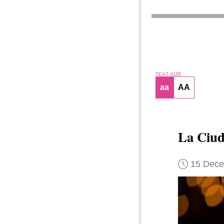
TEXT SIZE
aa
AA
La Ciud
15 Dec