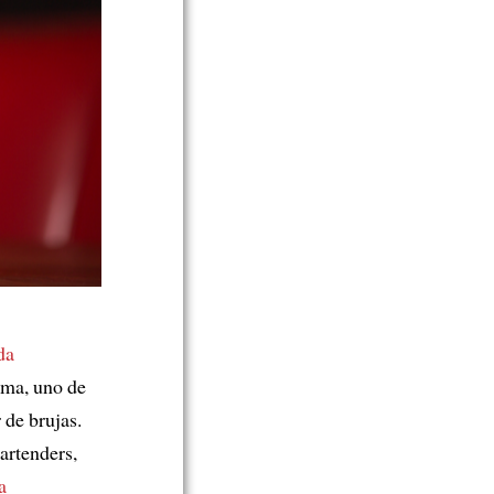
da
oma, uno de
 de brujas.
artenders,
a