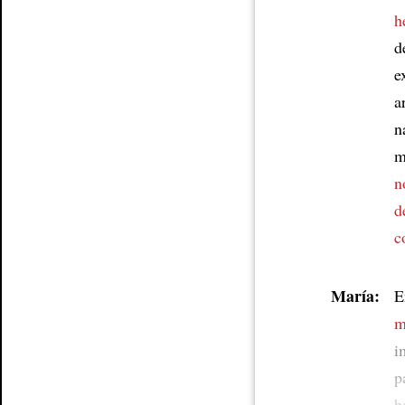
h
d
e
a
n
m
n
d
c
María:
E
m
i
p
b