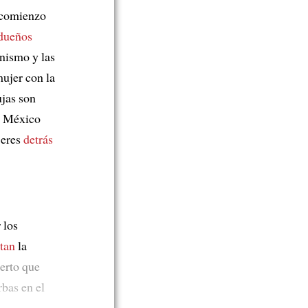
l comienzo
 dueños
nismo y las
mujer con la
ujas son
n México
jeres
detrás
 los
tan
la
cierto que
rbas en el