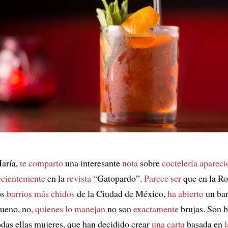
aría,
te comparto
una interesante
nota
sobre
coctelería
apareci
ecientemente
en la
revista
“Gatopardo”.
Parece ser
que en la R
os
barrios
más chidos
de la Ciudad de México,
ha abierto
un bar
ueno, no,
quienes lo manejan
no son
exactamente
brujas. Son b
odas ellas mujeres, que han decidido crear
una carta
basada en
l