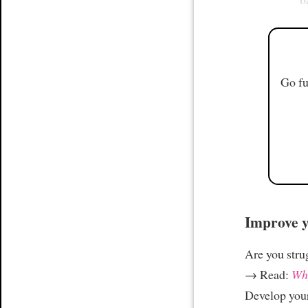
Go fu
Improve yo
Are you stru
→ Read:
Why
Develop your