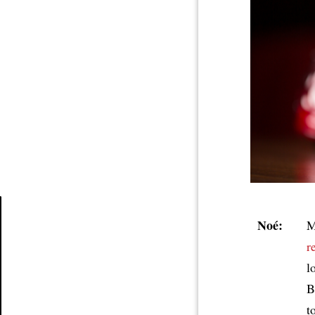
Noé:
M
Article
r
l
B
t