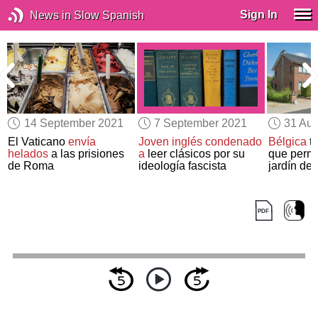
Sign In
News in Slow Spanish
14 September 2021
7 September 2021
31 Aug
El Vaticano
envía
Joven inglés
condenado
Bélgica
t
helados
a las prisiones
a
leer clásicos por su
que permit
de Roma
ideología fascista
jardín del