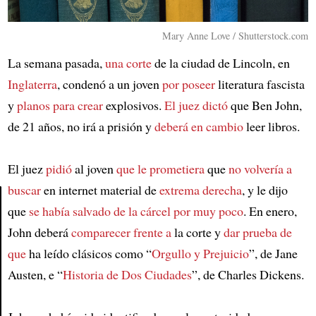
Mary Anne Love / Shutterstock.com
La semana pasada,
una corte
de la ciudad de Lincoln, en
Inglaterra
, condenó a un joven
por poseer
literatura fascista
y
planos para crear
explosivos.
El juez dictó
que Ben John,
de 21 años, no irá a prisión y
deberá en cambio
leer libros.
El juez
pidió
al joven
que le prometiera
que
no volvería a
buscar
en internet material de
extrema derecha
, y le dijo
que
se había salvado de la cárcel
por muy poco
. En enero,
Article
John deberá
comparecer frente a
la corte y
dar prueba de
que
ha leído clásicos como “
Orgullo y Prejuicio
”, de Jane
Austen, e “
Historia de Dos Ciudades
”, de Charles Dickens.