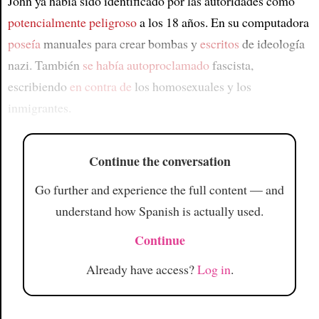
John ya había sido identificado por las autoridades como
potencialmente peligroso
a los 18 años. En su computadora
poseía
manuales para crear bombas y
escritos
de ideología
nazi. También
se había autoproclamado
fascista,
escribiendo
en contra de
los homosexuales y los
inmigrantes.
Continue the conversation
Go further and experience the full content — and
understand how Spanish is actually used.
Continue
Already have access?
Log in
.