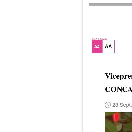
TEXT SIZE
aa
AA
Vicepre
CONCA
28 Sept