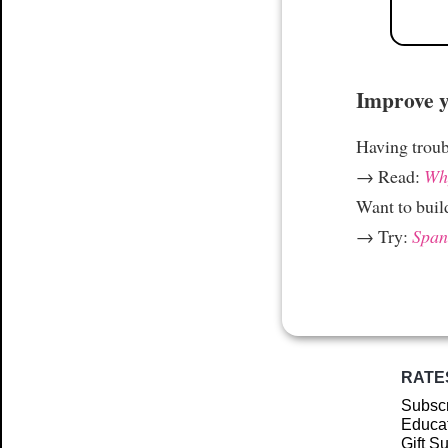
Improve yo
Having trou
→ Read:
Why
Want to build
→ Try:
Spani
RATE
Subscr
Educat
Gift S