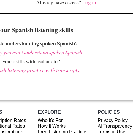
Already have access?
Log in
.
ur Spanish listening skills
understanding spoken Spanish
ble
?
 you can't understand spoken Spanish
 your skills with real audio?
sh listening practice with transcripts
S
EXPLORE
POLICIES
iption Rates
Who It's For
Privacy Policy
ional Rates
How It Works
AI Transparency
ubscriptions
Free Listening Practice
Terms of Use