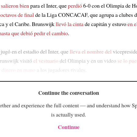
 salieron bien
para el Inter, que
perdió
6-0 con el Olimpia de H
e
octavos de final
de la Liga CONCACAF, que agrupa a clubes d
a y el Caribe. Brunswijk
llevó la cinta
de capitán y estuvo
en 
hasta que debió pedir
el cambio
.
 jugó en el estadio del Inter, que
lleva el nombre del
vicepresid
Brunswijk visitó
el vestuario
del Olimpia y en un video
se lo pue
e dinero en mano
a los jugadores rivales.
Continue the conversation
rther and experience the full content — and understand how S
is actually used.
Continue