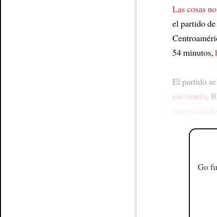
Las cosas no
el partido d
Centroaméric
54 minutos,
El partido se
encuentro
, 
entregándol
Go fu