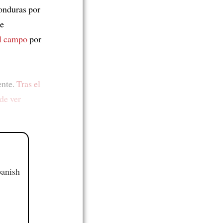
onduras por
e
el campo
por
ente.
Tras el
de ver
panish