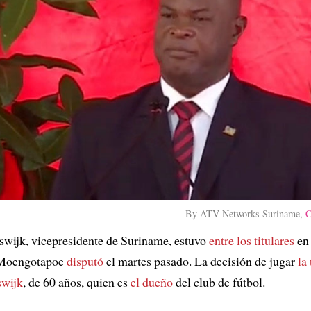
By ATV-Networks Suriname,
C
wijk, vicepresidente de Suriname, estuvo
entre los titulares
en 
r Moengotapoe
disputó
el martes pasado. La decisión de jugar
la
swijk
, de 60 años, quien es
el dueño
del club de fútbol.