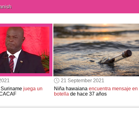
anish
2021
21 September 2021
e Suriname
juega un
Niña hawaiana
encuentra mensaje en
NCACAF
botella
de hace 37 años