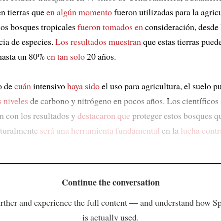
en tierras que
en algún momento
fueron utilizadas para la agric
 los bosques tropicales
fueron tomados en
consideración, desde 
cia de especies.
Los resultados muestran
que estas tierras pued
 hasta un 80%
en tan solo
20 años.
o de
cuán
intensivo
haya sido
el uso para agricultura, el suelo p
s niveles
de carbono y nitrógeno en pocos años. Los científicos 
n con los resultados y
destacaron que
proteger estos bosques q
aturalmente
será una herramienta fundamental
en la
lucha contr
Continue the conversation
rther and experience the full content — and understand how S
is actually used.