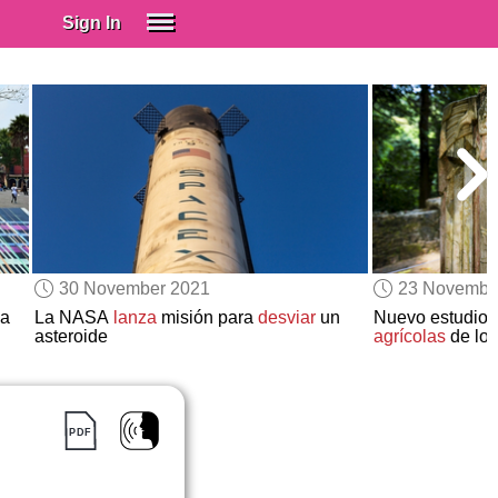
Sign In
SIGN IN
Spanish (Spain)
Spanish (Latino)
SUBSCRIBE
EDUCATIONAL LICENSES
GIFT CARDS
30 November 2021
23 Novembe
OTHER LANGUAGES
ca
La NASA
lanza
misión para
desviar
un
Nuevo estudio
asteroide
agrícolas
de lo
ABOUT US
ADJUST COLORS