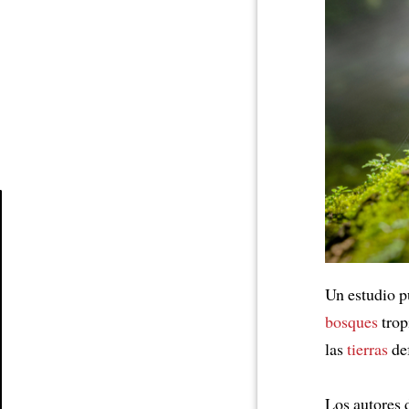
Article
Un estudio p
bosques
trop
las
tierras
def
Los autores 