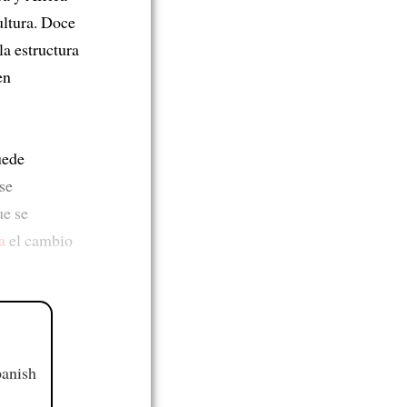
ultura. Doce
la estructura
en
uede
se
ue se
a
el cambio
panish