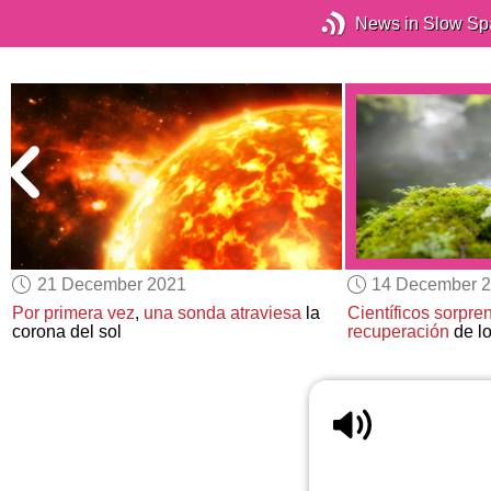
News in Slow Sp
21 December 2021
14 December 
Por primera vez
,
una sonda atraviesa
la
Científicos sorpre
corona del sol
recuperación
de l