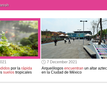
anish
2021
7 December 2021
ndidos
por la
rápida
Arqueólogos
encuentran
un altar azte
os
suelos
tropicales
en la Ciudad de México