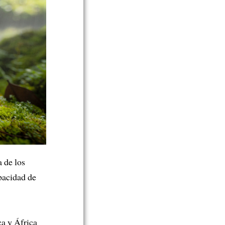
a de los
pacidad de
ca y África