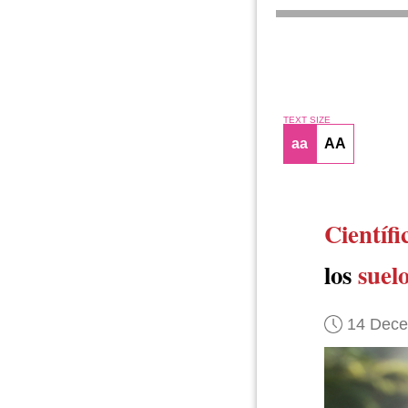
TEXT SIZE
aa
AA
Científi
los
suel
14 Dec