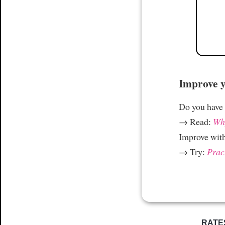
Improve yo
Do you have
→ Read:
Why
Improve wit
→ Try:
Prac
RATE