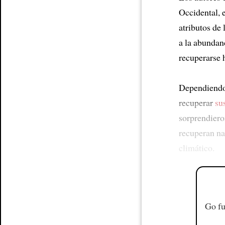
Occidental, 
atributos de
a la abundan
recuperarse
Dependiend
recuperar
su
sorprendiero
recuperan n
climático.
Go fu