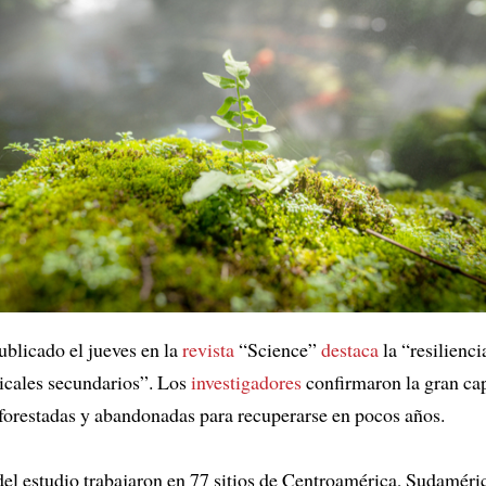
ublicado el jueves en la
revista
“Science”
destaca
la “resilienci
icales secundarios”. Los
investigadores
confirmaron la gran ca
orestadas y abandonadas para recuperarse en pocos años.
del estudio trabajaron en 77 sitios de Centroamérica, Sudaméri