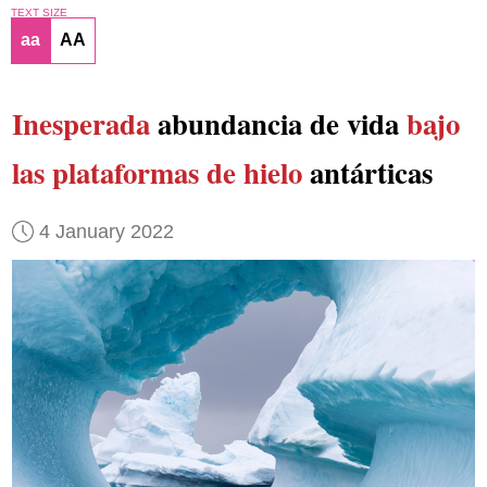
TEXT SIZE
aa
AA
Inesperada
abundancia de vida
bajo
las plataformas de hielo
antárticas
4 January 2022