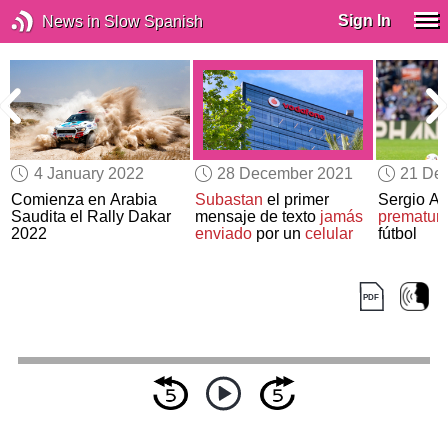
Sign In
News in Slow Spanish
4 January 2022
28 December 2021
21 De
Comienza en Arabia
Subastan
el primer
Sergio Ag
Saudita el Rally Dakar
mensaje de texto
jamás
prematur
2022
enviado
por un
celular
fútbol