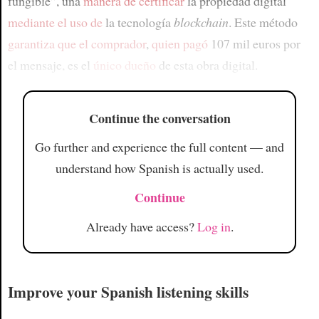
fungible”, una
manera de certificar
la propiedad digital
mediante el uso de
la tecnología
blockchain
. Este método
garantiza que el comprador
,
quien pagó
107 mil euros por
el mensaje, es el
único dueño
de esta obra digital.
Continue the conversation
Go further and experience the full content — and
understand how Spanish is actually used.
Continue
Already have access?
Log in
.
Improve your Spanish listening skills