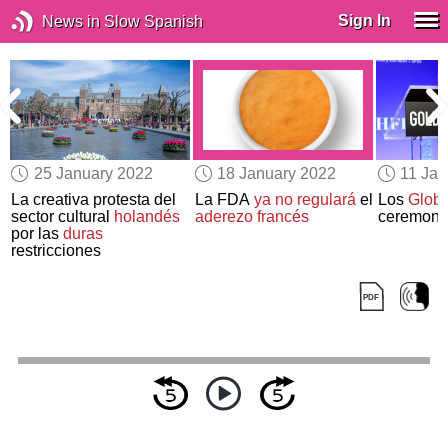
Sign In
News in Slow Spanish
25 January 2022
18 January 2022
11 Jan
La creativa protesta del
La FDA
ya no regulará
el
Los
Globo
sector cultural
holandés
aderezo francés
ceremonia
por las
duras
restricciones