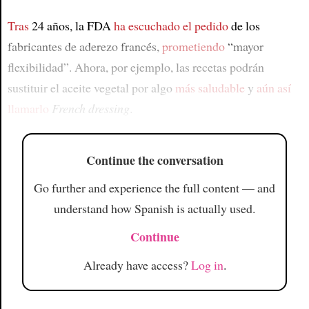
Tras
24 años, la FDA
ha escuchado el pedido
de los
fabricantes de aderezo francés,
prometiendo
“mayor
flexibilidad”. Ahora, por ejemplo, las recetas podrán
sustituir el aceite vegetal por algo
más saludable
y
aún así
llamarlo
French dressing
.
Continue the conversation
Go further and experience the full content — and
understand how Spanish is actually used.
Continue
Already have access?
Log in
.