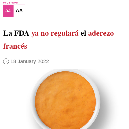
TEXT SIZE
aa
AA
La FDA
ya no regulará
el
aderezo
francés
18 January 2022