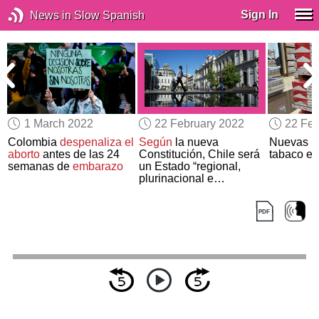
Sign In
News in Slow Spanish
1 March 2022
22 February 2022
22 Feb
Colombia
despenaliza el
Según
la nueva
Nuevas re
aborto
antes de las 24
Constitución, Chile será
tabaco e
semanas de
embarazo
un Estado “regional,
plurinacional e
intercultural”