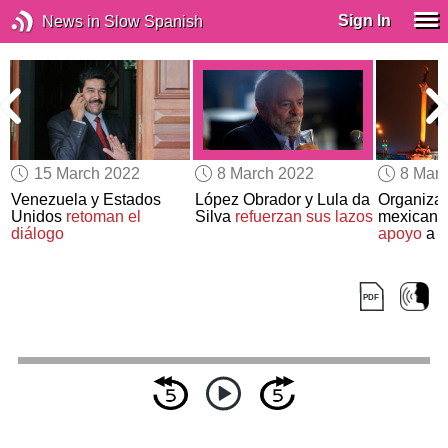
Sign In
News in Slow Spanish
15 March 2022
8 March 2022
8 Mar
Venezuela y Estados
López Obrador y Lula da
Organizac
Unidos
retoman el
Silva
refuerzan sus lazos
mexicano
diálogo
apoyo
a R