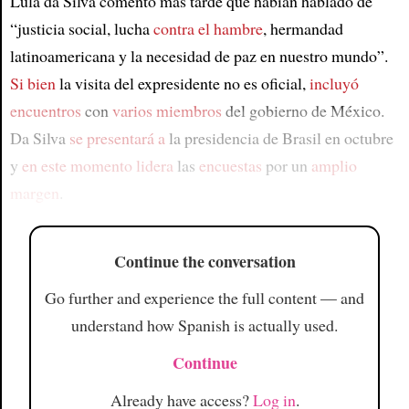
Lula da Silva comentó más tarde que habían hablado de
“justicia social, lucha
contra el hambre
, hermandad
latinoamericana y la necesidad de paz en nuestro mundo”.
Si bien
la visita del expresidente no es oficial,
incluyó
encuentros
con
varios miembros
del gobierno de México.
Da Silva
se presentará a
la presidencia de Brasil en octubre
y
en este momento lidera
las
encuestas
por un
amplio
margen
.
Continue the conversation
Go further and experience the full content — and
understand how Spanish is actually used.
Continue
Already have access?
Log in
.