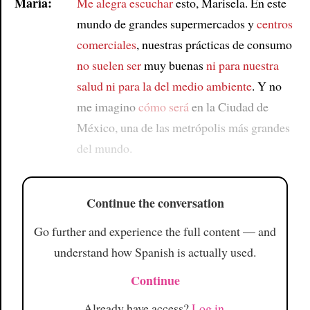
María:
Me alegra escuchar
esto, Marisela. En este
mundo de grandes supermercados y
centros
comerciales
, nuestras prácticas de consumo
no suelen ser
muy buenas
ni para nuestra
salud
ni para
la del medio ambiente
. Y no
me imagino
cómo será
en la Ciudad de
México, una de las metrópolis más grandes
del mundo.
Continue the conversation
Go further and experience the full content — and
understand how Spanish is actually used.
Continue
Already have access?
Log in
.