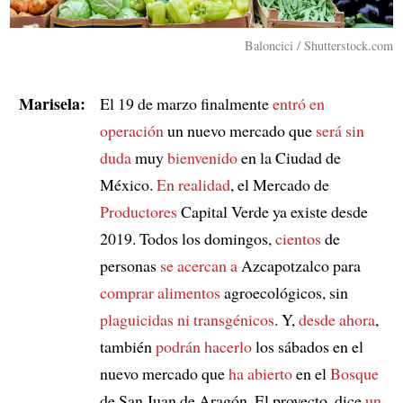
Baloncici / Shutterstock.com
Marisela:
El 19 de marzo finalmente
entró en
operación
un nuevo mercado que
será sin
duda
muy
bienvenido
en la Ciudad de
México.
En realidad
, el Mercado de
Productores
Capital Verde ya existe desde
2019. Todos los domingos,
cientos
de
personas
se acercan a
Azcapotzalco para
comprar alimentos
agroecológicos, sin
plaguicidas ni transgénicos
. Y,
desde ahora
,
también
podrán hacerlo
los sábados en el
nuevo mercado que
ha abierto
en el
Bosque
de San Juan de Aragón. El proyecto, dice
un