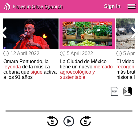
Sign In
News in Slow Spanish
12 April 2022
5 April 2022
5 Apri
Omara Portuondo, la
La Ciudad de México
El video 
leyenda
de la música
tiene un nuevo
mercado
recogen
l
e
cubana que
sigue
activa
agroecológico y
más bruta
a los 91 años
sustentable
historia 