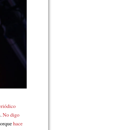
eriódico
o.
No digo
porque
hace