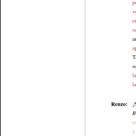
p
v
e
s
a
a
T
s
l
l
Renzo:
¡
B
m
y