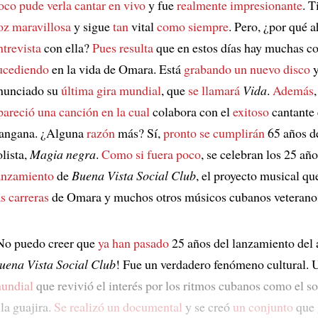
oco pude verla cantar
en vivo
y fue
realmente impresionante
. T
oz maravillosa
y sigue
tan
vital
como siempre
. Pero, ¿por qué 
ntrevista
con ella?
Pues resulta
que en estos días hay muchas c
ucediendo
en la vida de Omara. Está
grabando un nuevo disco
y
nunciado su
última gira mundial
, que
se llamará
Vida
.
Además
pareció una canción
en la cual
colabora con el
exitoso
cantante 
angana. ¿Alguna
razón
más? Sí,
pronto se cumplirán
65 años d
olista,
Magia negra
.
Como si fuera poco
, se celebran los 25 año
anzamiento
de
Buena Vista Social Club
, el proyecto musical q
as carreras
de Omara y muchos otros músicos cubanos veterano
No puedo creer que
ya han pasado
25 años del lanzamiento del
uena Vista Social Club
! Fue un verdadero fenómeno cultural.
undial
que revivió el interés por los ritmos cubanos como el so
 la guajira.
Se realizó un documental
y se creó
un conjunto
que 