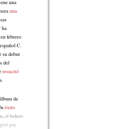
iene una
ahora
una
osas
 ha
, en febrero
español C.
e su debut
s del
ue
resucitó
s.
 álbum de
 Un
éxito
n, el bolero
giró por