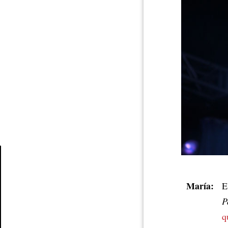
Article
María:
E
P
q