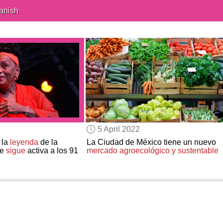
anish
5 April 2022
 la
leyenda
de la
La Ciudad de México tiene un nuevo
ue
sigue
activa a los 91
mercado agroecológico y sustentable