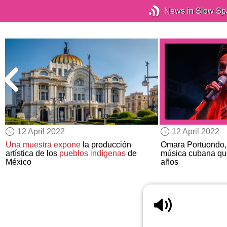
News in Slow Sp
12 April 2022
12 April 2022
Una muestra expone
la producción
Omara Portuondo,
artística de los
pueblos indígenas
de
música cubana q
México
años