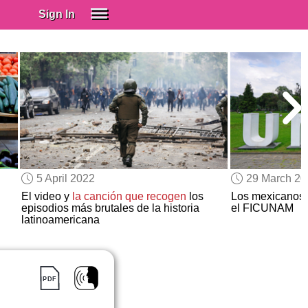
Sign In
SIGN IN
Spanish (Spain)
Spanish (Latino)
SUBSCRIBE
EDUCATIONAL LICENSES
GIFT CARDS
5 April 2022
29 March 2
OTHER LANGUAGES
El video y
la canción
que recogen
los
Los mexicanos
episodios más brutales de la historia
el FICUNAM
ABOUT US
latinoamericana
ADJUST COLORS