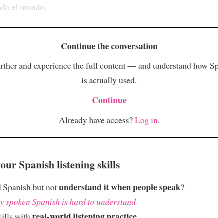
odo el mundo.
Continue the conversation
rther and experience the full content — and understand how S
is actually used.
Continue
Already have access?
Log in
.
ur Spanish listening skills
understand it when people speak
 Spanish but not
?
 spoken Spanish is hard to understand
real-world listening practice
kills with