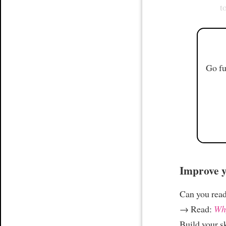
t
Go fu
Improve yo
Can you read
→ Read:
Why
Build your s