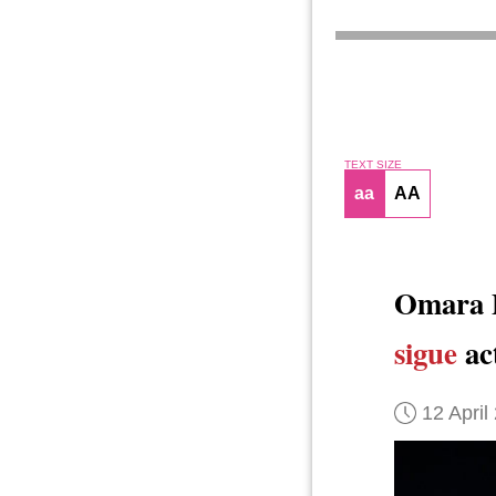
TEXT SIZE
aa
AA
Omara P
sigue
act
12 April