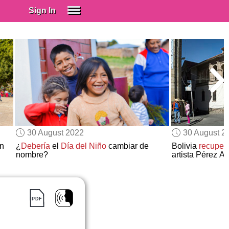
Sign In
SIGN IN
Spanish (Spain)
Spanish (Latino)
SUBSCRIBE
EDUCATIONAL LICENSES
GIFT CARDS
30 August 2022
30 August 2
OTHER LANGUAGES
ón
¿
Debería
el
Día del Niño
cambiar de
Bolivia
recuper
nombre?
artista Pérez Al
ABOUT US
ADJUST COLORS