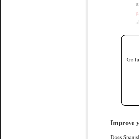
u
p
a
Go fu
Improve yo
Does Spanish