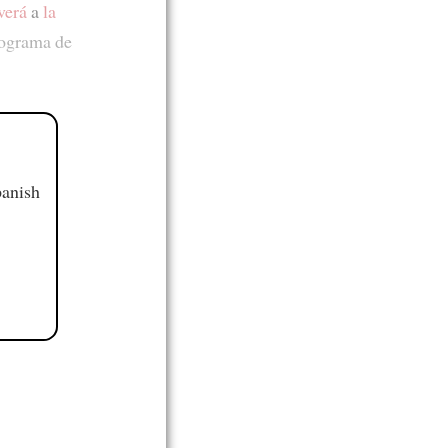
verá
a
la
rograma de
panish