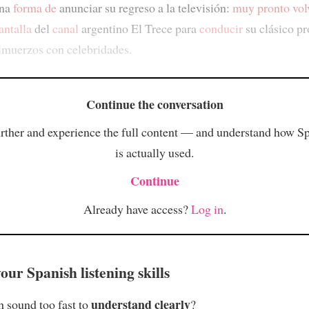
na
forma de
anunciar su regreso a la televisión:
muy pronto vol
antalla
del
canal
argentino El Trece para
conducir
su clásico p
lmuerzos con celebridades.
Continue the conversation
rther and experience the full content — and understand how S
is actually used.
Continue
Already have access?
Log in
.
ur Spanish listening skills
understand clearly
 sound too fast to
?