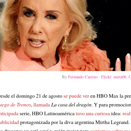
By
Fernando Carrizo
-
Flickr
:
mirta06
,
C
esde el domingo 21 de agosto
se puede ver
en HBO Max la pre
uego de Tronos
,
llamada
La casa del dragón
. Y para promocio
nticipada
serie, HBO Latinoamérica
tuvo una curiosa
idea:
real
ublicidad
protagonizada por la diva argentina Mirtha Legrand. 
os dragones ya está aquí y quién mejor para
contarnos sobre rea