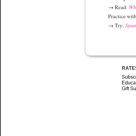
→ Read:
Why
Practice wit
→ Try:
Spani
RATE
Subscr
Educat
Gift S