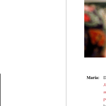
María:
D
J
Article
a
p
l