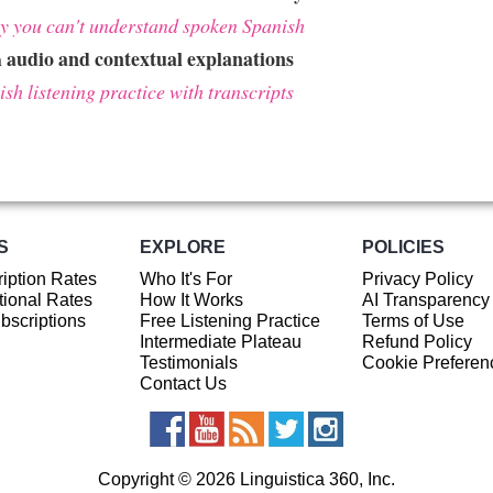
 you can't understand spoken Spanish
audio and contextual explanations
h
sh listening practice with transcripts
S
EXPLORE
POLICIES
iption Rates
Who It's For
Privacy Policy
ional Rates
How It Works
AI Transparency
ubscriptions
Free Listening Practice
Terms of Use
Intermediate Plateau
Refund Policy
Testimonials
Cookie Preferen
Contact Us
Copyright © 2026 Linguistica 360, Inc.