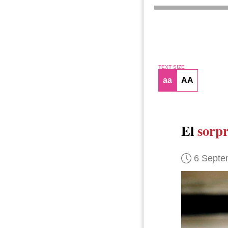
TEXT SIZE
aa
AA
El
sorpr
6 Septe