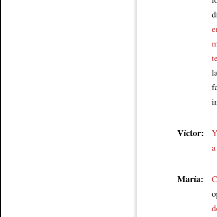
d
e
m
t
l
f
i
Víctor:
Y
a
María:
C
o
d