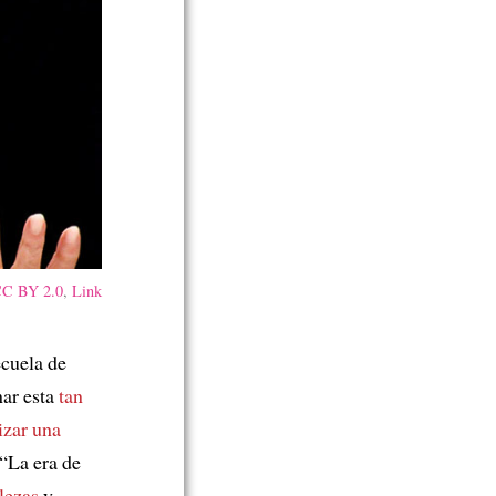
C BY 2.0
,
Link
cuela de
nar esta
tan
izar una
“La era de
lezas
y