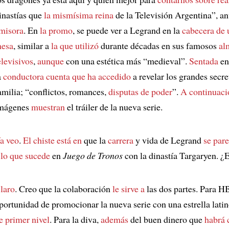
inastías que
la mismísima reina
de la Televisión Argentina”, a
misora
. En
la promo
, se puede ver a Legrand en la
cabecera de
esa
, similar a
la que utilizó
durante décadas en sus famosos
al
elevisivos
,
aunque
con una estética más “medieval”.
Sentada
en
a
conductora
cuenta que ha accedido
a revelar los grandes secre
amilia; “conflictos, romances,
disputas de poder
”.
A continuaci
mágenes
muestran
el tráiler de la nueva serie.
a veo
.
El chiste está en
que la
carrera
y vida de Legrand
se par
lo que sucede
en
Juego de Tronos
con la dinastía Targaryen. ¿
laro
. Creo que la colaboración
le sirve a
las dos partes. Para HB
portunidad de promocionar la nueva serie con una estrella lat
e primer nivel
. Para la diva,
además
del buen dinero que
habrá 