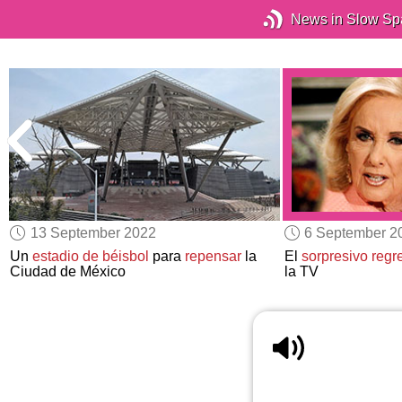
News in Slow Sp
13 September 2022
6 September 2
Un
estadio de béisbol
para
repensar
la
El
sorpresivo regr
Ciudad de México
la TV