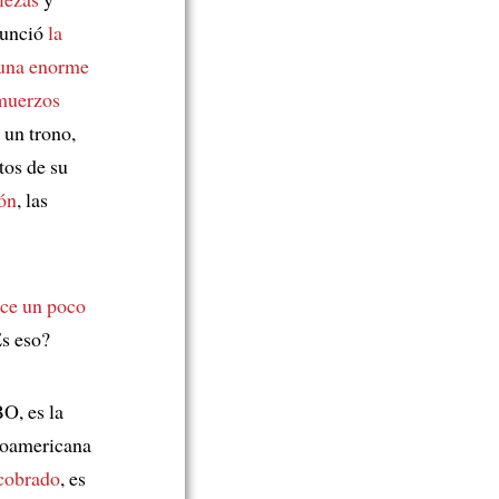
nunció
la
 una enorme
muerzos
 un trono,
tos de su
ón
, las
ece un poco
Es eso?
O, es la
inoamericana
cobrado
, es