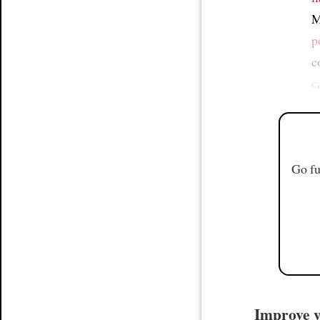
M
p
c
c
Go fu
Improve yo