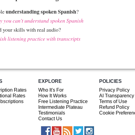
understanding spoken Spanish
ble
?
 you can't understand spoken Spanish
 your skills with real audio?
sh listening practice with transcripts
S
EXPLORE
POLICIES
iption Rates
Who It's For
Privacy Policy
ional Rates
How It Works
AI Transparency
ubscriptions
Free Listening Practice
Terms of Use
Intermediate Plateau
Refund Policy
Testimonials
Cookie Preferen
Contact Us