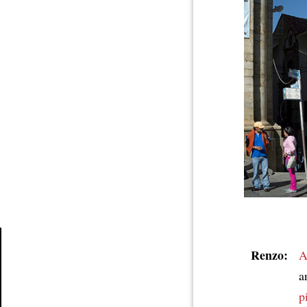
Renzo:
A
Article
a
p