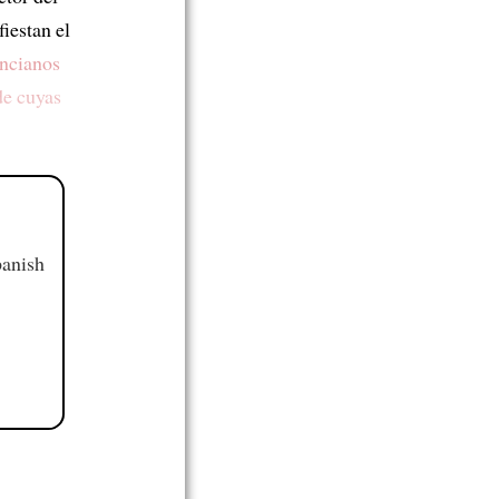
iestan el
ncianos
de cuyas
panish