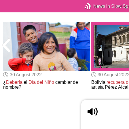
News in Slow Sp
30 August 2022
30 August 202
¿
Debería
el
Día del Niño
cambiar de
Bolivia
recupera
o
nombre?
artista Pérez Alcal