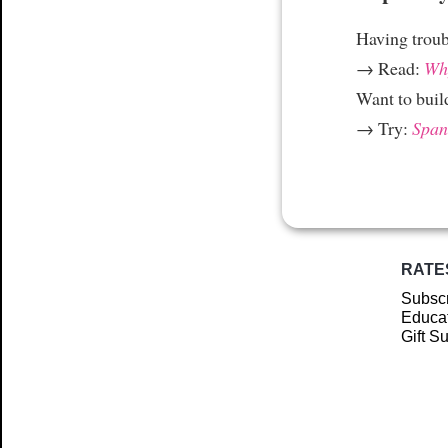
Having trou
→ Read:
Why
Want to build
→ Try:
Spani
RATE
Subscr
Educat
Gift S