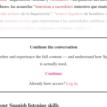
useo, las acuarelas “
muestran a sacerdotes
siniestros que manif
oder nefasto
de la Inquisición”; “
rostros lúgubres
de hombres
a
on
miradas severas
que representan a las autoridades católicas
abezas
nacen edificios
religiosos o templos
sombríos
”.
Continue the conversation
rther and experience the full content — and understand how S
is actually used.
Continue
Already have access?
Log in
.
ur Spanish listening skills