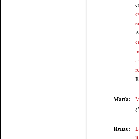
c
e
e
A
c
r
a
r
R
María:
M
¿
Renzo:
L
l