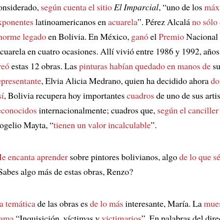
onsiderado,
según cuenta el sitio
El Imparcial
, “uno de los
máx
xponentes
latinoamericanos en
acuarela
”. Pérez Alcalá
no sólo
norme legado
en Bolivia. En México,
ganó
el
Premio
Nacional
cuarela en cuatro ocasiones. Allí vivió entre 1986 y 1992, año
reó
estas 12 obras. Las
pinturas
habían quedado en manos de
s
epresentante
, Elvia Alicia Medrano, quien ha decidido ahora
do
sí
, Bolivia recupera hoy importantes
cuadros
de uno de sus arti
econocidos
internacionalmente; cuadros que,
según el canciller
ogelio Mayta, “
tienen un valor incalculable
”.
e encanta aprender
sobre pintores bolivianos, algo
de lo que 
Sabes algo más de estas obras, Renzo?
a temática
de las obras es
de lo más
interesante, María. La
mues
lama
“Inquisición, víctimas y
victimarios
”. En palabras del dire