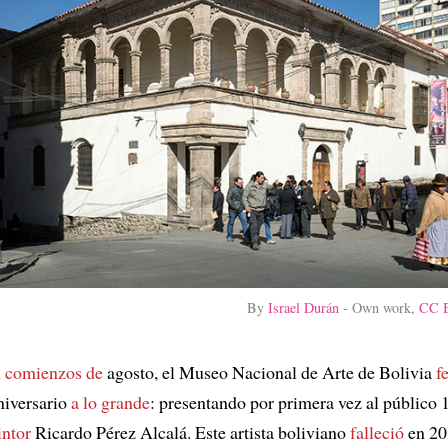
By
Israel Durán
-
Own work
,
CC B
 comienzos de
agosto, el Museo Nacional de Arte de Bolivia
f
niversario
a lo grande
: presentando por primera vez al público 
intor
Ricardo Pérez Alcalá. Este artista boliviano
falleció
en 20