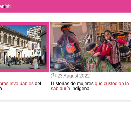
anish
2
23 August 2022
bras invaluables
del
Historias de mujeres
que custodian la
á
sabiduría
indígena