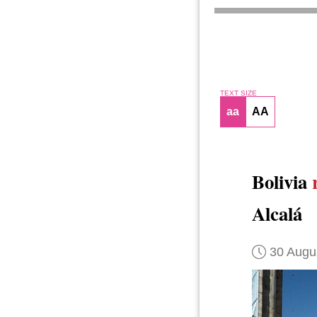
TEXT SIZE
aa
AA
Bolivia
Alcalá
30 Augu