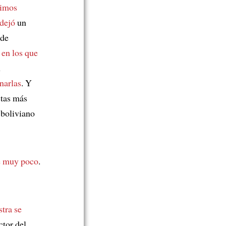
imos
 dejó
un
 de
s
en los que
u
narlas
. Y
stas más
boliviano
sé muy poco
.
tra se
ctor del