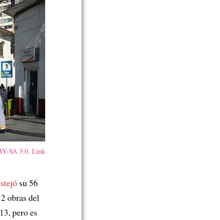
Y-SA 3.0
,
Link
estejó
su 56
12 obras del
13, pero es