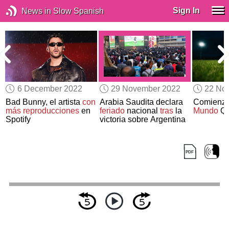
Sign In
News in Slow Spanish
6 December 2022
29 November 2022
22 No
y
Bad Bunny, el artista
con
Arabia Saudita declara
Comienza
más reproducciones
en
feriado
nacional
tras
la
Mundo
Qa
Spotify
victoria sobre Argentina