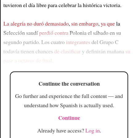
tuvieron el día libre para celebrar la histórica victoria.
La alegría
no duró demasiado
,
sin embargo
,
ya que
la
Selección saudí
perdió contra
Polonia el sábado en su
segundo partido. Los cuatro
integrantes
del Grupo C
todavía tienen chances
de clasificar
y definirán mañana
su
pase a octavos de final
.
Continue the conversation
Go further and experience the full content — and
understand how Spanish is actually used.
Continue
Already have access?
Log in
.