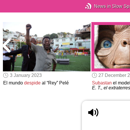
News in Slow Sp
3 January 2023
27 December 
El mundo
despide
al “Rey” Pelé
Subastan
el model
E. T., el extraterres