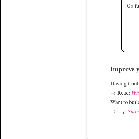
Go fu
Improve yo
Having trou
→ Read:
Why
Want to build
→ Try:
Spani