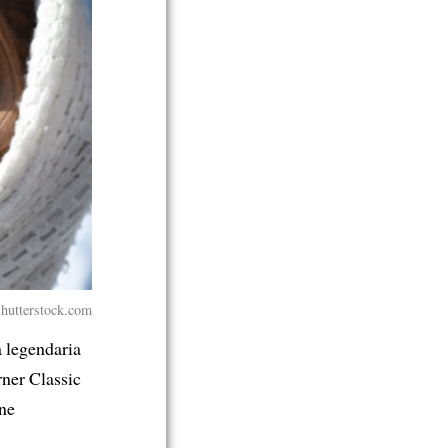
Shutterstock.com
la legendaria
rner Classic
ine