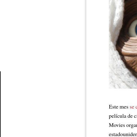
Article
Este mes
se 
película de c
Movies orga
estadounide