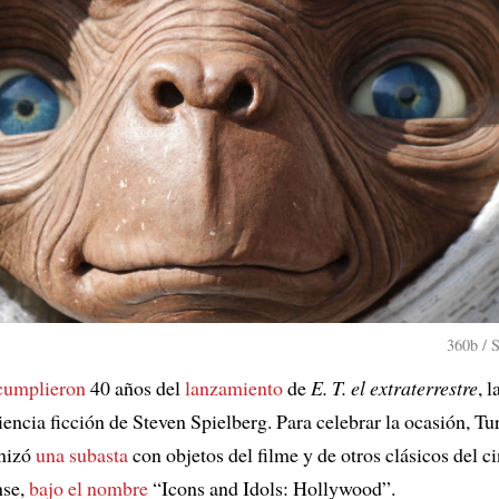
360b / 
cumplieron
40 años del
lanzamiento
de
E. T. el extraterrestre
, 
iencia ficción de Steven Spielberg. Para celebrar la ocasión, Tu
nizó
una subasta
con objetos del filme y de otros clásicos del c
nse,
bajo el nombre
“Icons and Idols: Hollywood”.