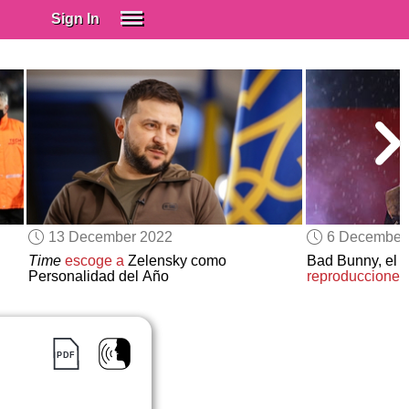
Sign In
SIGN IN
Spanish (Spain)
Spanish (Latino)
SUBSCRIBE
EDUCATIONAL LICENSES
GIFT CARDS
13 December 2022
6 December
OTHER LANGUAGES
Time
escoge a
Zelensky como
Bad Bunny, el a
Personalidad del Año
reproducciones
ABOUT US
ADJUST COLORS