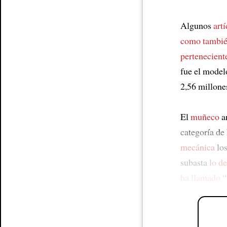
Algunos
art
como tambi
pertenecient
fue el model
2,56 millone
El
muñeco
a
categoría de
mecánica
lo
subasta
lo d
ha llamado
“