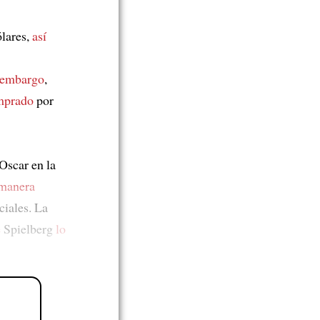
lares,
así
 embargo
,
mprado
por
Oscar en la
manera
ciales. La
e
Spielberg
lo