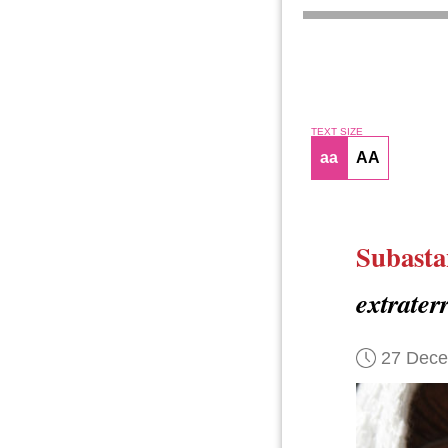
TEXT SIZE
aa
AA
Subasta
extraterr
27 Dec