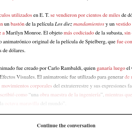
ículos utilizados
en E. T.
se vendieron por
cientos de miles
de dó
én
un
bastón
de la película
Los diez
mandamientos
y un
vestido
e a
Marilyn Monroe. El objeto
más codiciado
de la subasta,
sin
o animatrónico original de la película de Spielberg, que
fue co
s de dólares.
nimado fue creado por Carlo Rambaldi, quien
ganaría luego
el 
 Efectos Visuales. El animatronic fue utilizado para generar
de 
s
movimientos corporales
del extraterrestre y sus expresiones fa
escribió como
“una
obra maestra de la ingeniería
”,
mientras qu
la
octava maravilla
del mundo”.
Continue the conversation