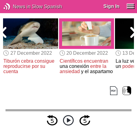
Sign In
News in Slow Spanish
27 December 2022
20 December 2022
13 De
Tiburón cebra
consigue
Científicos encuentran
La luz ve
reproducirse
por su
una conexión
entre la
un
podero
cuenta
ansiedad
y el aspartamo