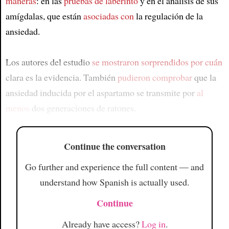
maneras
: en las
pruebas de laberinto
y en el análisis de sus
amígdalas, que están
asociadas con
la regulación de la
ansiedad.
Los autores del estudio
se mostraron sorprendidos por
cuán
clara es la evidencia. También
pudieron comprobar
que la
ansiedad inducida por el aspartamo se transmite por
al
menos
dos generaciones de ratones.
Continue the conversation
Go further and experience the full content — and
understand how Spanish is actually used.
Continue
Already have access?
Log in
.