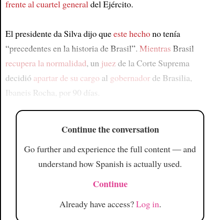
frente al cuartel general
del Ejército.
El presidente da Silva dijo que
este hecho
no tenía
“precedentes en la historia de Brasil”.
Mientras
Brasil
recupera la normalidad
, un
juez
de la Corte Suprema
decidió
apartar de su cargo
al
gobernador
de Brasilia,
Ibaneis Rocha, por 90 días.
Continue the conversation
Go further and experience the full content — and
understand how Spanish is actually used.
Continue
Already have access?
Log in
.