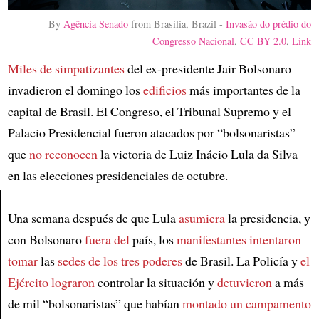
By
Agência Senado
from Brasilia, Brazil -
Invasão do prédio do
Congresso Nacional
,
CC BY 2.0
,
Link
Miles de simpatizantes
del ex-presidente Jair Bolsonaro
invadieron el domingo los
edificios
más importantes de la
capital de Brasil. El Congreso, el Tribunal Supremo y el
Palacio Presidencial fueron atacados por “bolsonaristas”
que
no reconocen
la victoria de Luiz Inácio Lula da Silva
en las elecciones presidenciales de octubre.
Una semana después de que Lula
asumiera
la presidencia, y
Article
con Bolsonaro
fuera del
país, los
manifestantes intentaron
tomar
las
sedes de los tres poderes
de Brasil. La Policía y
el
Ejército
lograron
controlar la situación y
detuvieron
a más
de mil “bolsonaristas” que habían
montado un campamento