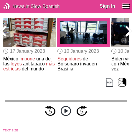
Sign In
News in Slow Spanish
17 January 2023
10 January 2023
10 Jan
México
impone
una de
Seguidores
de
Biden vis
las
leyes
antitabaco
más
Bolsonaro invaden
con Méxic
estrictas
del mundo
Brasilia
vez
TEXT SIZE