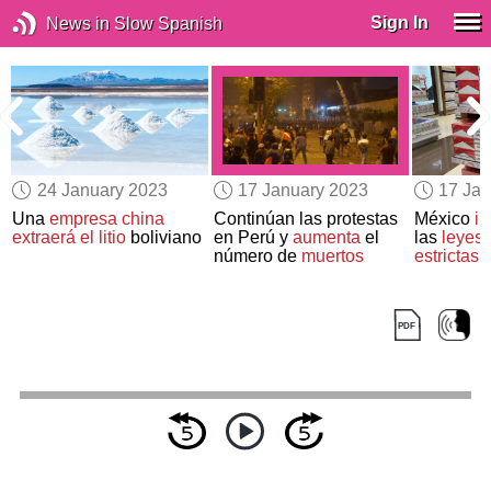
Sign In
News in Slow Spanish
24 January 2023
17 January 2023
17 Jan
Una
empresa china
Continúan las protestas
México
i
extraerá el litio
boliviano
en Perú y
aumenta
el
las
leyes
número de
muertos
estrictas
d