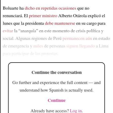
Boluarte ha
dicho en repetidas ocasiones
que no
renunciará. El
primer ministro
Alberto Otárola explicó el
lunes que la presidenta
debe mantenerse
en su cargo para
evitar
la “anarquía” en este momento de crisis política y
social. Algunas regiones de Perú
permanecen aún
en estado
de emergencia y
miles
de personas
siguen llegando
a Lima
para participar de las protestas.
Continue the conversation
Go further and experience the full content — and
understand how Spanish is actually used.
Continue
Already have access?
Log in
.