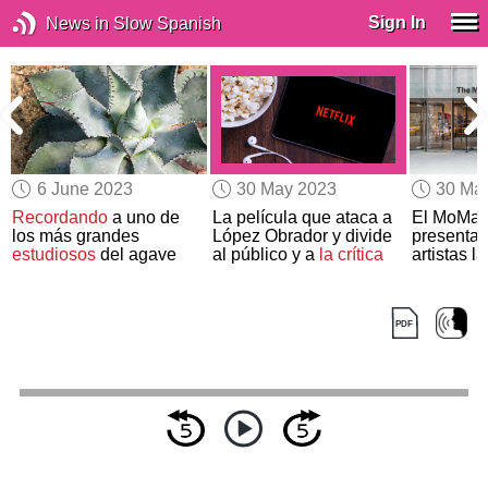
Sign In
News in Slow Spanish
6 June 2023
30 May 2023
30 Ma
Recordando
a uno de
La película que ataca a
El MoMa 
los más grandes
López Obrador y divide
presenta
estudiosos
del agave
al público y a
la crítica
artistas 