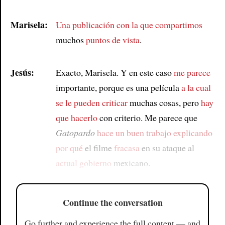
Marisela:
Una publicación
con la que compartimos
muchos
puntos de vista
.
Jesús:
Exacto, Marisela. Y en este caso
me parece
importante, porque es una película
a la cual
se le pueden criticar
muchas cosas, pero
hay
que hacerlo
con criterio. Me parece que
Gatopardo
hace un buen trabajo
explicando
por qué
el filme
fracasa
en su ataque al
actual gobierno
mexicano.
Continue the conversation
Go further and experience the full content — and