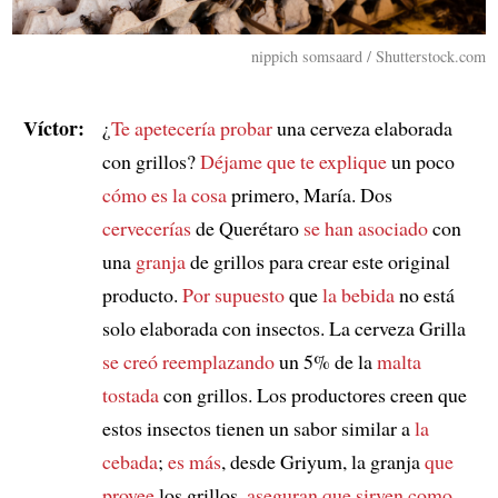
nippich somsaard / Shutterstock.com
Víctor:
¿
Te apetecería probar
una cerveza elaborada
con grillos?
Déjame que te explique
un poco
cómo es la cosa
primero, María. Dos
cervecerías
de Querétaro
se han asociado
con
una
granja
de grillos para crear este original
producto.
Por supuesto
que
la bebida
no está
solo elaborada con insectos. La cerveza Grilla
se creó reemplazando
un 5% de la
malta
tostada
con grillos. Los productores creen que
estos insectos tienen un sabor similar a
la
cebada
;
es más
, desde Griyum, la granja
que
provee
los grillos,
aseguran que
sirven como