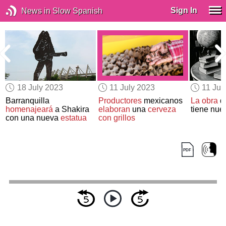
Sign In
News in Slow Spanish
18 July 2023
11 July 2023
11 Jul
Barranquilla
Productores
mexicanos
La obra
d
homenajeará
a Shakira
elaboran
una
cerveza
tiene nu
con una nueva
estatua
con grillos