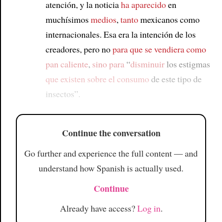
atención, y la noticia
ha aparecido
en
muchísimos
medios
,
tanto
mexicanos como
internacionales. Esa era la intención de los
creadores, pero no
para que se vendiera
como
pan caliente
,
sino para
“
disminuir
los estigmas
que existen sobre el consumo
de este tipo de
insectos”.
Continue the conversation
Go further and experience the full content — and
understand how Spanish is actually used.
Continue
Already have access?
Log in
.