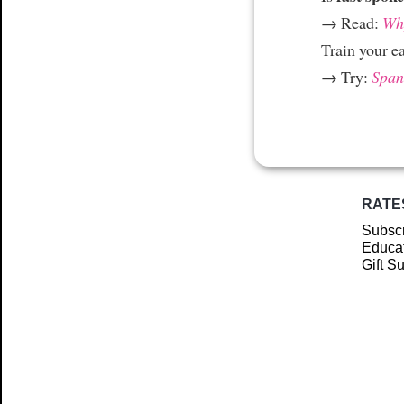
→ Read:
Why
Train your e
→ Try:
Spani
RATE
Subscr
Educat
Gift S