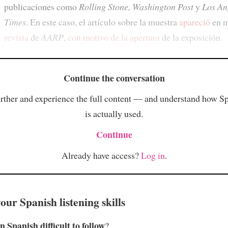
publicaciones como
Rolling Stone, Washington Post
y
Los An
Times
. En este caso, el artículo sobre la muestra
apareció
en m
revista
de
AARP
,
con motivo de la apertura
de la exposición.
Continue the conversation
rther and experience the full content — and understand how S
is actually used.
Continue
Already have access?
Log in
.
ur Spanish listening skills
n Spanish difficult to follow
?