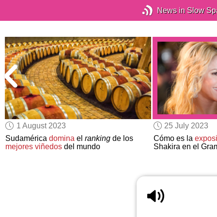
News in Slow Sp
1 August 2023
25 July 2023
Sudamérica
domina
el
ranking
de los
Cómo es la
exposi
mejores viñedos
del mundo
Shakira en el G