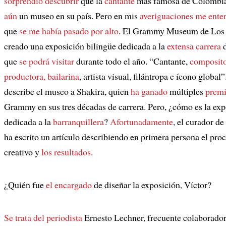
sorprendió descubrir
que la
cantante
más famosa de Colombia
aún
un museo en su país. Pero en mis
averiguaciones
me enter
que
se me había pasado por alto
. El Grammy Museum de Los 
creado una exposición bilingüe dedicada a la
extensa carrera
d
que
se podrá visitar
durante todo el año. “Cantante,
composit
productora, bailarina
, artista visual, filántropa e ícono global”
describe el museo a Shakira, quien
ha ganado
múltiples
prem
Grammy en sus tres décadas de carrera. Pero, ¿cómo es la exp
dedicada a la
barranquillera
?
Afortunadamente
, el curador de
ha escrito un artículo describiendo en primera persona el pro
creativo y
los resultados
.
¿Quién fue
el encargado
de diseñar la exposición, Víctor?
Se trata del periodista
Ernesto Lechner, frecuente colaborador