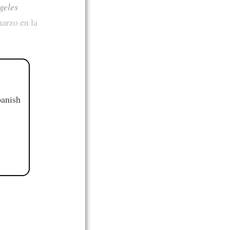
geles
arzo en la
panish