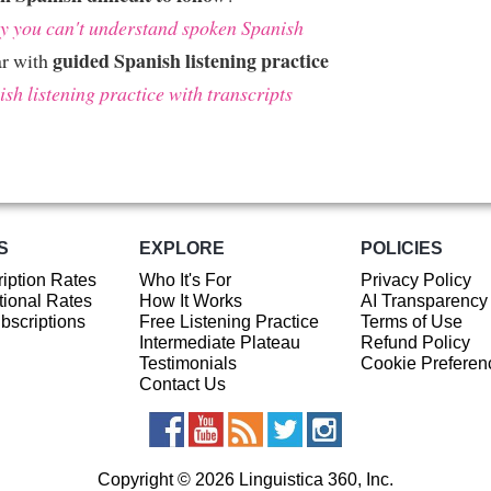
 you can't understand spoken Spanish
guided Spanish listening practice
ar with
sh listening practice with transcripts
S
EXPLORE
POLICIES
iption Rates
Who It's For
Privacy Policy
ional Rates
How It Works
AI Transparency
ubscriptions
Free Listening Practice
Terms of Use
Intermediate Plateau
Refund Policy
Testimonials
Cookie Preferen
Contact Us
Copyright © 2026 Linguistica 360, Inc.