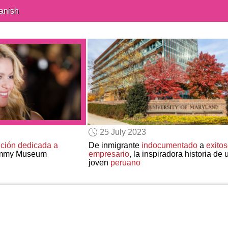
anish
25 July 2023
ción dedicada a
De inmigrante
indocumentado
a
exito
rammy Museum
empresario
, la inspiradora historia de 
joven
peruano