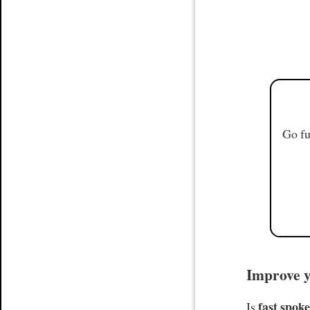
Go fu
Improve yo
fast spoke
Is