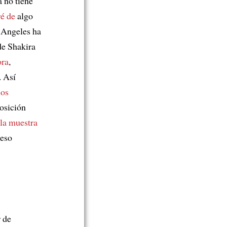
 no tiene
é de
algo
Angeles ha
e Shakira
ora
,
. Así
ios
osición
la muestra
ceso
 de