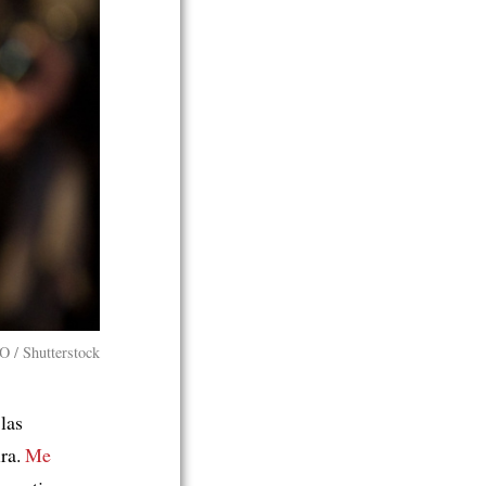
 / Shutterstock
las
ira.
Me