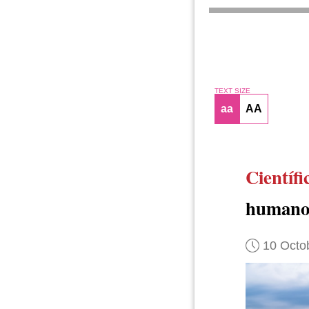
TEXT SIZE
aa
AA
Científi
humanos
10 Octo