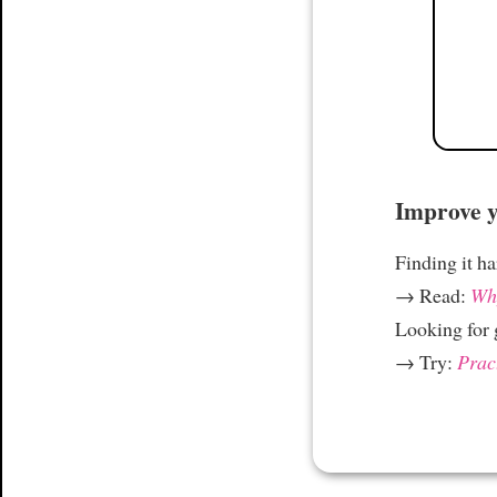
Improve yo
Finding it h
→ Read:
Why
Looking for
→ Try:
Prac