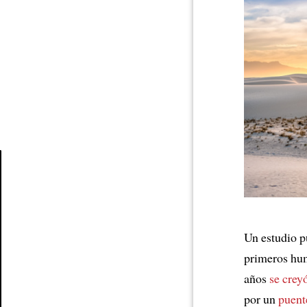
Article
Un estudio p
primeros h
años
se crey
por un
puent