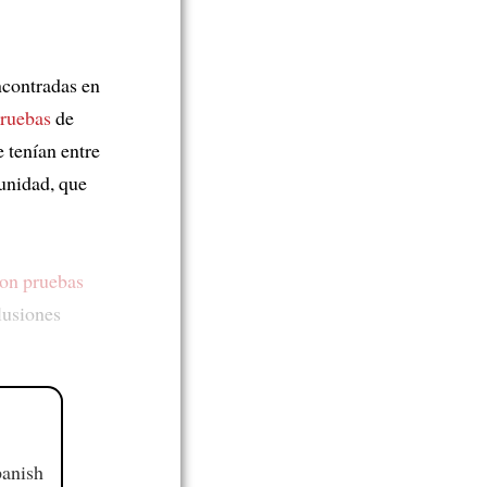
contradas en
pruebas
de
 tenían entre
munidad, que
ron pruebas
lusiones
panish