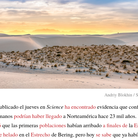
Andriy Blokhin / 
ublicado el jueves en
Science
ha encontrado
evidencia que conf
umanos
podrían haber llegado
a Norteamérica hace 23 mil años.
ó
que las primeras
poblaciones
habían arribado
a finales de
la
E
e helado
en el
Estrecho
de Bering, pero hoy
se sabe
que ya hab