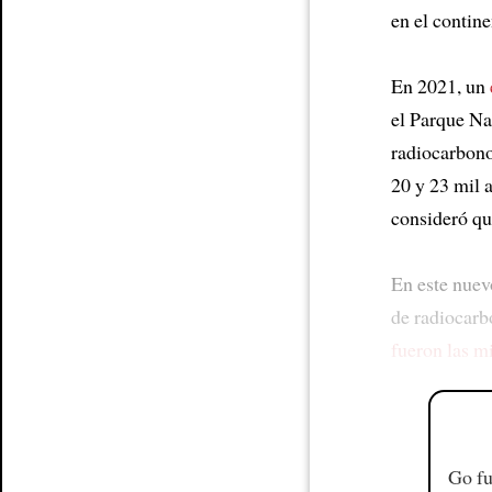
en el contin
En 2021, un
el Parque Na
radiocarbon
20 y 23 mil 
consideró q
En este nuevo
de radiocarb
fueron las m
Go fu