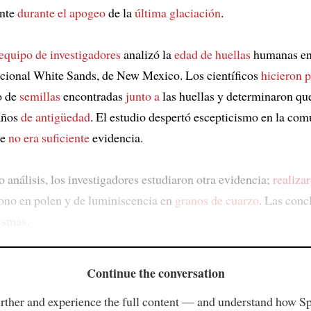
ente
durante el apogeo
de la
última glaciación
.
equipo de investigadores
analizó la
edad de huellas
humanas en
cional White Sands, de New Mexico. Los científicos
hicieron 
o de
semillas
encontradas
junto a
las huellas y determinaron que
años
de antigüedad
. El estudio despertó escepticismo en la co
ue
no era suficiente
evidencia.
 análisis, los investigadores estudiaron otra evidencia;
realiza
ono en polen y de luminiscencia en
granos de cuarzo
. Las conc
ismas
.
Continue the conversation
rther and experience the full content — and understand how S