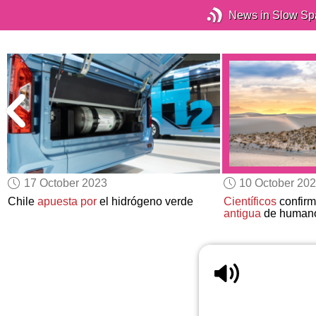
News in Slow Sp
17 October 2023
10 October 20
Chile
apuesta por
el hidrógeno verde
Científicos
confirm
antigua
de humano