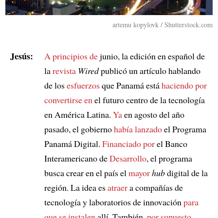
artemu kopylovk / Shutterstock.com
Jesús:
A principios de
junio, la edición en español de
la
revista
Wired
publicó un artículo hablando
de los
esfuerzos
que Panamá está
haciendo por
convertirse en
el futuro centro de la tecnología
en América Latina.
Ya
en agosto del año
pasado, el gobierno
había lanzado
el Programa
Panamá Digital.
Financiado por
el Banco
Interamericano de
Desarrollo
, el programa
busca crear en el país el
mayor
hub
digital de la
región. La idea es
atraer
a compañías de
tecnología y laboratorios de innovación
para
que se instalen
allí. También,
por supuesto
,