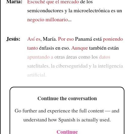
María:
Escuché que el mercado
de los
semiconductores y la microelectrónica es un
negocio millonario
...
Jesús:
Así es
, María.
Por eso
Panamá está
poniendo
tanto
énfasis en eso.
Aunque
también están
apuntando a
otras áreas como los
datos
satelitales, la ciberseguridad y la inteligencia
artificial.
Continue the conversation
Go further and experience the full content — and
understand how Spanish is actually used.
Continue