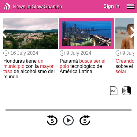
Sign In
News in Slow Spanish
16 July 2024
9 July 2024
9 July
Honduras tiene
un
Panamá
busca ser el
Creando 
municipio
con la
mayor
polo
tecnológico de
sobre el 
tasa
de alcoholismo del
América Latina
solar
mundo