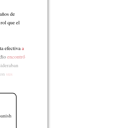
 años de
 rol que el
ta efectiva
a
udio
encontró
sideraban
con
sus
panish