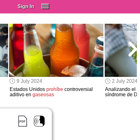
Sign In
SIGN IN
Spanish (Spain)
Spanish (Latino)
SUBSCRIBE
EDUCATIONAL LICENSES
GIFT CARDS
9 July 2024
2 July 2024
OTHER LANGUAGES
Estados Unidos
prohíbe
controversial
Analizando el
c
aditivo en
gaseosas
síndrome de D
ABOUT US
ADJUST COLORS