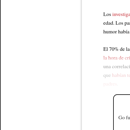
Los
investig
edad. Los pa
humor había 
El 70% de la
la hora de cr
una correlac
que
habían t
padres
.
Go fu