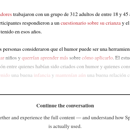
adores
trabajaron con un grupo de 312 adultos de entre 18 y 45
rticipantes respondieron a un
cuestionario
sobre su crianza
y el
tenido en esos años.
s personas consideraron que el humor puede ser una herramien
iar
niños y
querrían aprender más
sobre
cómo aplicarlo
. El est
ión entre quienes habían sido criados con humor y quienes con
enido
una buena
infancia
y
mantenían aún
una buena relación 
Continue the conversation
rther and experience the full content — and understand how S
is actually used.