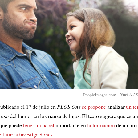
PeopleImages.com - Yuri A / S
publicado el 17 de julio en
PLOS One
se propone
analizar
un t
l uso del humor en la crianza de hijos. El texto sugiere que es u
que puede
tener un papel
importante en
la formación
de un niñ
 futuras investigaciones
.