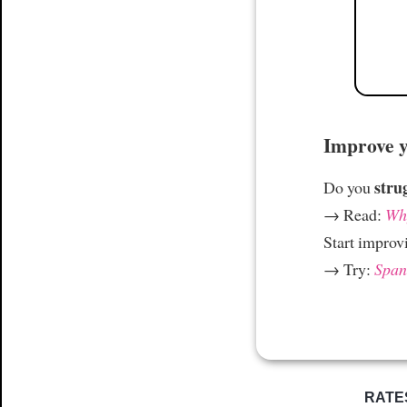
Improve yo
stru
Do you
→ Read:
Why
Start improv
→ Try:
Spani
RATE