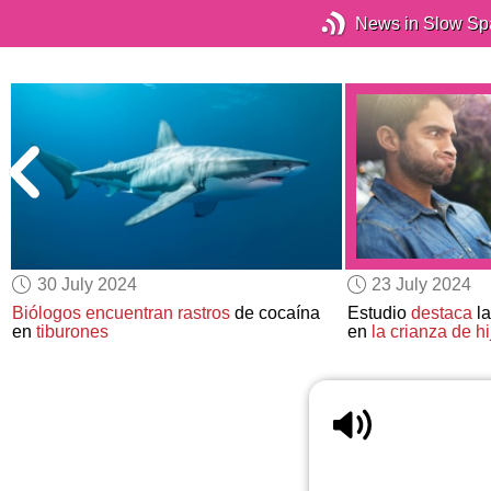
News in Slow Sp
30 July 2024
23 July 2024
Biólogos
encuentran rastros
de cocaína
Estudio
destaca
la
en
tiburones
en
la crianza de hi