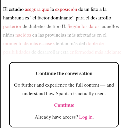
El estudio
asegura que
la
exposición
de un feto a la
hambruna es “el factor dominante” para el desarrollo
posterior
de diabetes de tipo II.
Según los datos
, aquellos
niños
nacidos
en las provincias más afectadas en el
momento de más escasez
tenían más del
doble de
posibilidades
de desarrollar esta
enfermedad
más adelante
.
Continue the conversation
Go further and experience the full content — and
understand how Spanish is actually used.
Continue
Already have access?
Log in
.