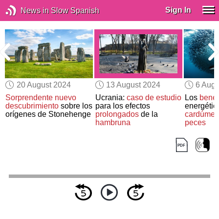
Sign In
News in Slow Spanish
20 August 2024
13 August 2024
6 Augu
Sorprendente nuevo
Ucrania:
caso de estudio
Los
benef
descubrimiento
sobre los
para los efectos
energétic
orígenes de Stonehenge
prolongados
de la
cardúme
hambruna
peces