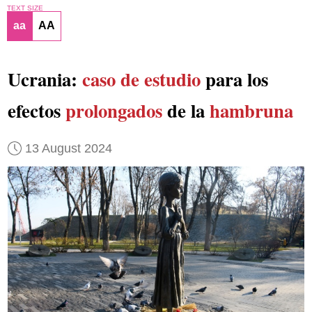
TEXT SIZE
aa
AA
Ucrania:
caso de estudio
para los
efectos
prolongados
de la
hambruna
13 August 2024