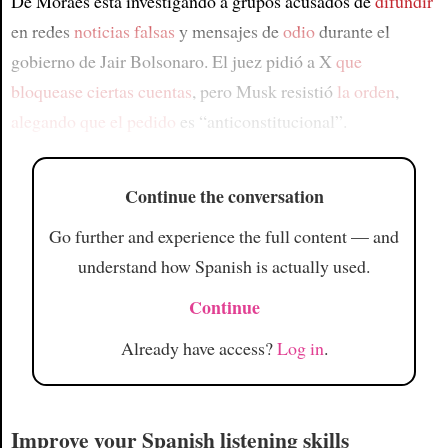
De Moraes está investigando a grupos acusados de
difundir
en redes
noticias falsas
y mensajes de
odio
durante el
gobierno de Jair Bolsonaro. El juez pidió a X
que
bloquease
ciertas cuentas
, pero Musk resistió
la orden
,
alegando que el pedido
es “anticonstitucional”.
Continue the conversation
Go further and experience the full content — and
understand how Spanish is actually used.
Continue
Already have access?
Log in
.
Improve your Spanish listening skills