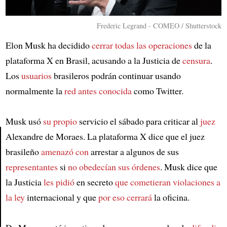
Frederic Legrand - COMEO / Shutterstock
Elon Musk ha decidido
cerrar todas las operaciones
de la
plataforma X en Brasil, acusando a la Justicia de
censura
.
Los
usuarios
brasileros podrán continuar usando
normalmente la
red antes conocida
como Twitter.
Musk usó
su propio
servicio el sábado para criticar al
juez
Alexandre de Moraes. La plataforma X dice que el juez
brasileño
amenazó con
arrestar a algunos de sus
Article
representantes
si
no obedecían sus órdenes
. Musk dice que
la Justicia
les pidió
en secreto
que cometieran violaciones a
la ley
internacional y que
por eso cerrará
la oficina.