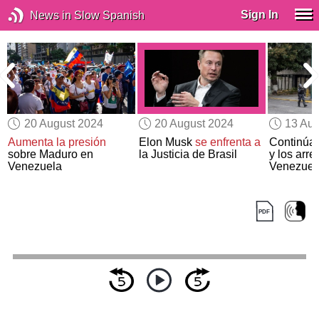
Sign In
News in Slow Spanish
20 August 2024
20 August 2024
13 Aug
n
Aumenta la presión
Elon Musk
se enfrenta a
Continúan
sobre Maduro en
la Justicia de Brasil
y los arre
Venezuela
Venezuel