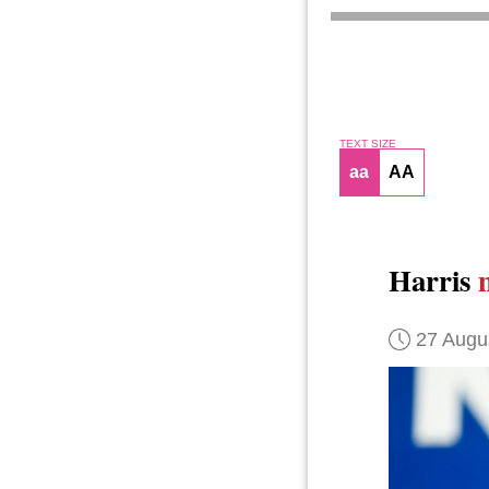
TEXT SIZE
aa
AA
Harris
27 Augu