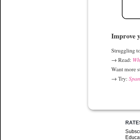
Improve yo
Struggling t
→ Read:
Why
Want more st
→ Try:
Spani
RATE
Subscr
Educat