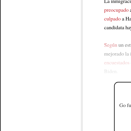
La inmigraci
preocupado
a
culpado
a Har
candidata hay
Según
un est
mejorado la 
encuestados
Biden.
Go fu