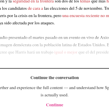
ón y la
seguridad en la frontera
son dos de los
temas
que más
h
 los candidatos
de cara a
las elecciones del 5 de noviembre. 
ris por la crisis en la frontera, pero
una encuesta reciente
no m
a sido afectada por los ataques.
udio presentado el martes pasado en un evento en vivo de Axios
imagen demócrata con la población latina de Estados Unidos.
cree que Harris hará un trabajo
igual o mejor
que el del preside
Continue the conversation
rther and experience the full content — and understand how S
is actually used.
Continue