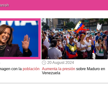
anish
4
20 August 2024
magen con la
población
Aumenta la presión
sobre Maduro en
Venezuela