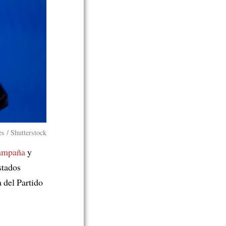
s / Shutterstock
ampaña
y
stados
 del Partido