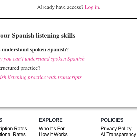
Already have access?
Log in
.
ur Spanish listening skills
understand spoken Spanish
o
?
 you can't understand spoken Spanish
ructured practice?
sh listening practice with transcripts
S
EXPLORE
POLICIES
iption Rates
Who It's For
Privacy Policy
ional Rates
How It Works
AI Transparency