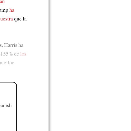
an
Trump
ha
uestra
que la
, Harris ha
 El 55% de
los
nte Joe
panish