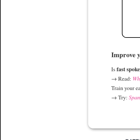
Improve yo
fast spoke
Is
→ Read:
Why
Train your e
→ Try:
Spani