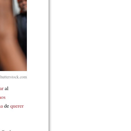
Shutterstock.com
ar
al
nos
ha
de
querer