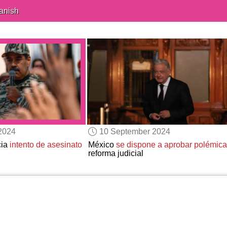
anish
2024
10 September 2024
cia
intento de asesinato
México
se dispone a aprobar
polémica
reforma judicial