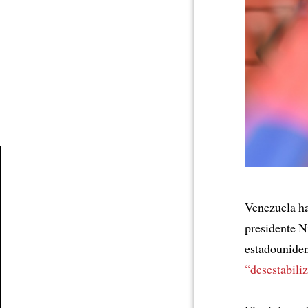
Article
Venezuela ha
presidente N
estadouniden
“desestabiliz