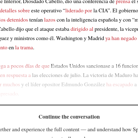
de Interior, Diosdado Cabello, dio una conferencia de
prensa
el 
detalles sobre
este operativo “
liderado por
la CIA”. El gobiern
los detenidos
tenían
lazos
con la inteligencia española y con “
Cabello dijo que el ataque estaba
dirigido al
presidente, la vicep
guez y ministros como él. Washington y Madrid
ya han negado
ento
en
la trama
.
ega a pocos días de que
Estados Unidos sancionase a 16 funcio
en respuesta a
las elecciones de julio. La victoria de Maduro h
or muchos
y el líder opositor Edmundo González
ha escapado
a 
apresado
.
Continue the conversation
rther and experience the full content — and understand how S