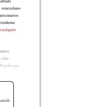
sábado
o venezolano
mercenarios
residenta
cualquier
narios
a sido
España por
panish