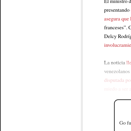
El ministro 
presentando
asegura que 
franceses”. 
Delcy Rodrí
involucrami
La noticia
ll
venezolanos
disputada p
miedo a ser 
Go fu