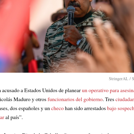
StringerAL / 
 acusado a Estados Unidos de planear
un operativo para asesin
icolás Maduro y otros
funcionarios del gobierno
. Tres
ciudada
ses, dos españoles y un
checo
han sido arrestados
bajo sospec
ar
al país”.