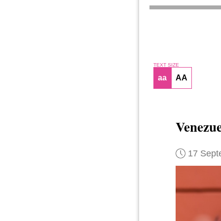
TEXT SIZE
aa
AA
Venezue
17 Sept