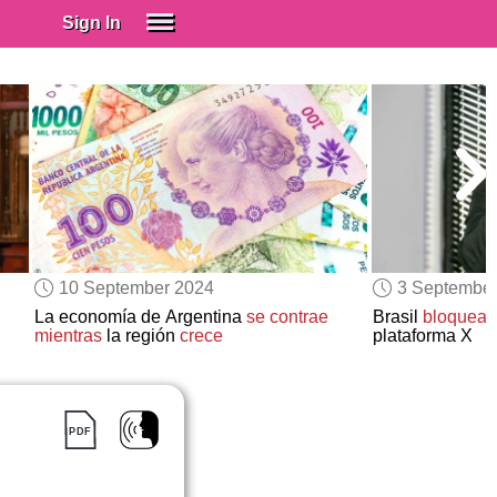
Sign In
SIGN IN
Spanish (Spain)
Spanish (Latino)
SUBSCRIBE
EDUCATIONAL LICENSES
GIFT CARDS
10 September 2024
3 Septembe
OTHER LANGUAGES
La economía de Argentina
se contrae
Brasil
bloquea 
mientras
la región
crece
plataforma X
ABOUT US
ADJUST COLORS