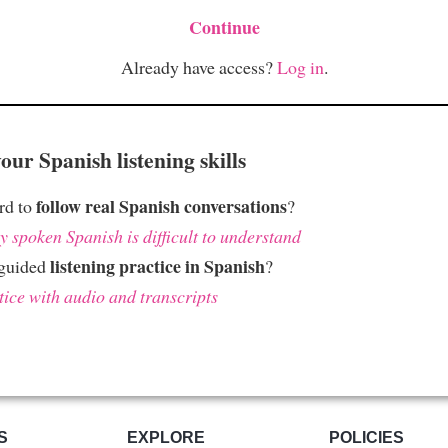
Continue
Already have access?
Log in
.
ur Spanish listening skills
follow real Spanish conversations
ard to
?
 spoken Spanish is difficult to understand
listening practice in Spanish
 guided
?
tice with audio and transcripts
S
EXPLORE
POLICIES