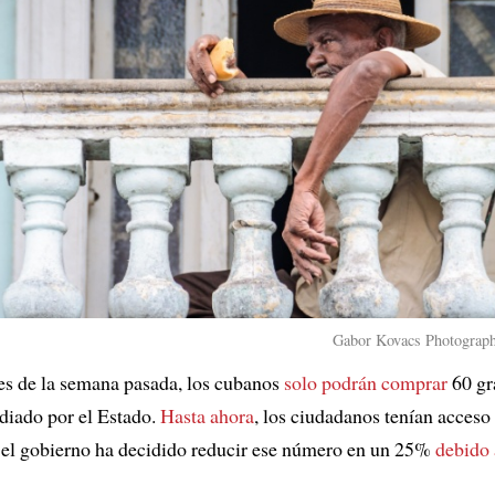
Gabor Kovacs Photograph
es de la semana pasada, los cubanos
solo podrán comprar
60 gr
idiado por el Estado.
Hasta ahora
, los ciudadanos tenían acceso
o el gobierno ha decidido reducir ese número en un 25%
debido 