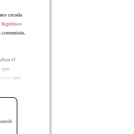
ones creada
 higiénico
n comunista,
ultan el
z que
ntizar
que
panish