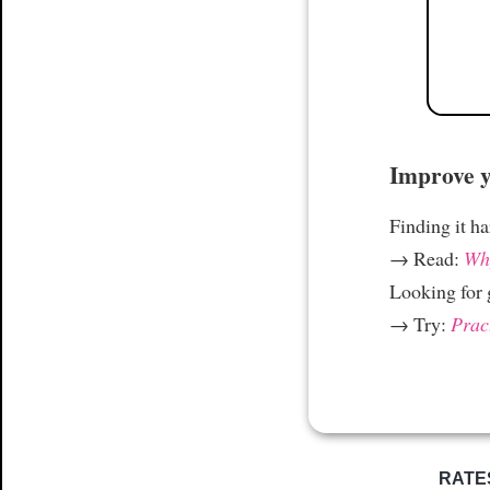
Improve yo
Finding it h
→ Read:
Why
Looking for
→ Try:
Prac
RATE