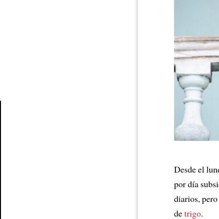
Article
Desde el lun
por día subs
diarios, per
de
trigo
.