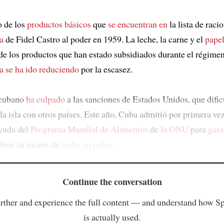
o de los
productos básicos
que
se encuentran en
la lista de raci
da
de Fidel Castro al poder en 1959. La leche, la carne y el
papel
de los productos que han estado subsidiados durante el régime
ta
se ha ido reduciendo
por la escasez.
 cubano
ha culpado
a las sanciones de Estados Unidos, que dific
la isla con otros países. Este año, Cuba admitió por primera ve
ayuda del
Programa Mundial de Alimentos
de
la ONU
para
gara
ciban su ración de
leche en polvo
.
Continue the conversation
rther and experience the full content — and understand how S
is actually used.