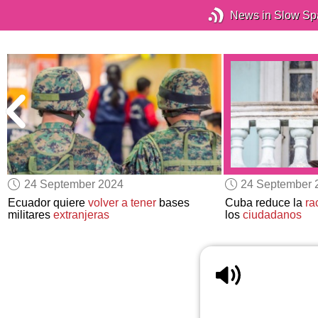
News in Slow Sp
24 September 2024
24 September 
Ecuador quiere
volver a tener
bases
Cuba reduce la
ra
militares
extranjeras
los
ciudadanos