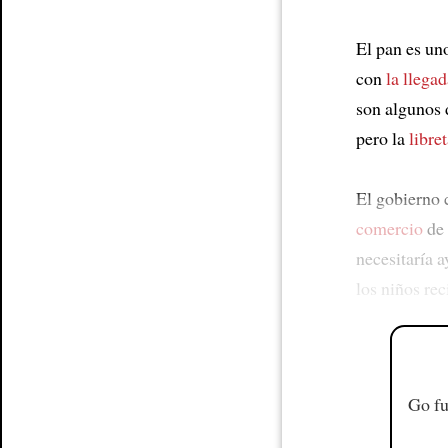
El pan es un
con
la llega
son algunos 
pero la
libre
El gobierno
comercio
de 
necesitaría 
los niños re
Go fu