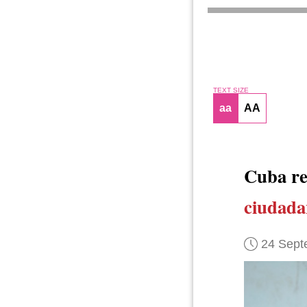
TEXT SIZE
aa
AA
Cuba re
ciudada
24 Sept