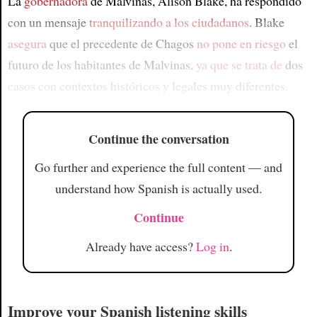
La
gobernadora
de Malvinas, Alison Blake, ha respondido
con un mensaje
tranquilizando a los ciudadanos
. Blake
asegura
que el precedente de Chagos
no pone en riesgo
el
futuro de los habitantes de Malvinas,
ya que se trata de
dos
casos con contextos históricos y legales muy diferentes.
Continue the conversation
Go further and experience the full content — and
understand how Spanish is actually used.
Continue
Already have access?
Log in
.
Improve your Spanish listening skills