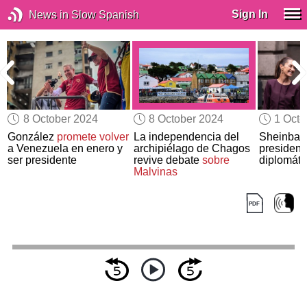
Sign In
News in Slow Spanish
8 October 2024
8 October 2024
1 Octo
González
promete volver
La independencia del
Sheinbau
a Venezuela en enero y
archipiélago de Chagos
presidenci
ser presidente
revive debate
sobre
diplomáti
Malvinas