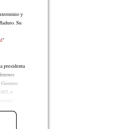
exterminio y
Maduro. Su
ad
"
a presidenta
rímenes
 Gustavo
1492, e
storia”.