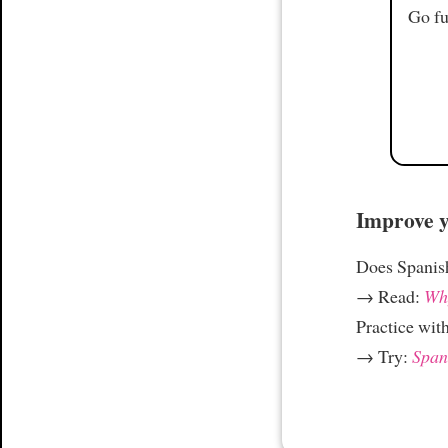
Go fu
Improve yo
Does Spanish
→ Read:
Why
Practice wit
→ Try:
Spani