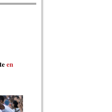
ate
en