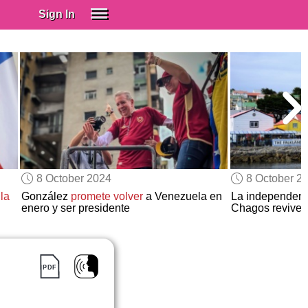
Sign In
SIGN IN
Spanish (Spain)
Spanish (Latino)
SUBSCRIBE
EDUCATIONAL LICENSES
GIFT CARDS
8 October 2024
8 October 2
OTHER LANGUAGES
la
González
promete volver
a Venezuela en
La independenci
enero y ser presidente
Chagos revive
ABOUT US
ADJUST COLORS