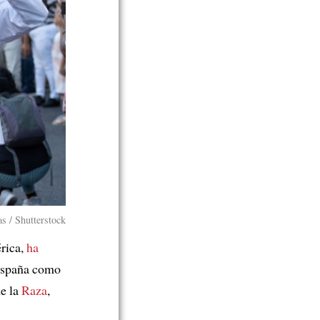
 / Shutterstock
rica,
ha
spaña como
e la
Raza
,