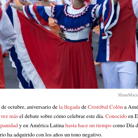
ManuMacias
 de octubre, aniversario de
la llegada
de
Cristóbal Colón
a Amé
 vez más
el debate sobre cómo celebrar este día.
Conocido
en E
spanidad
y en América Latina
hasta hace un tiempo
como Día d
rio ha adquirido con los años un tono negativo.