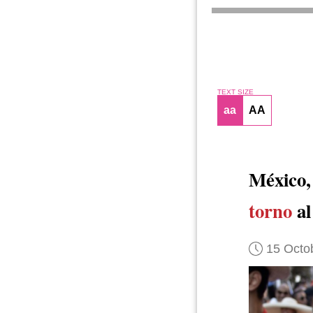
TEXT SIZE
aa
AA
México,
torno
al
15 Octo