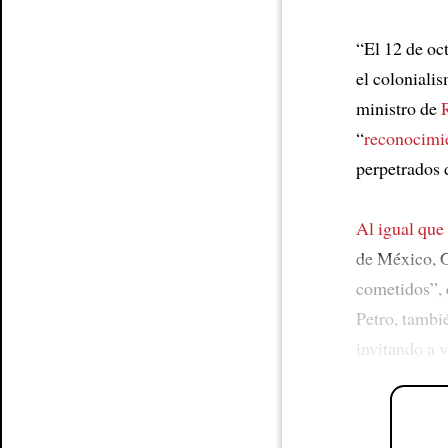
“El 12 de oc
el coloniali
ministro de
“
reconocimi
perpetrados 
Al igual que
de México, 
cometidos”,
Petro, tamb
invitando a v