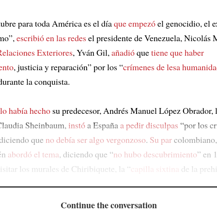
tubre para toda América es el día
que empezó
el genocidio, el 
smo”,
escribió en las redes
el presidente de Venezuela, Nicolás 
Relaciones Exteriores
, Yván Gil,
añadió
que
tiene que haber
ento
, justicia y reparación” por los “
crímenes de lesa humanid
durante la conquista.
 lo había hecho
su predecesor, Andrés Manuel López Obrador, l
Claudia Sheinbaum,
instó
a España
a pedir disculpas
“por los c
 diciendo que
no debía ser algo vergonzoso
.
Su par
colombiano,
ién
abordó el tema
, diciendo que “
no hubo descubrimiento
” en 
isitar los murales de Chiribiquete, la “
capilla sixtina
de la prehi
Continue the conversation