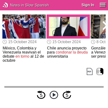
Sign In
News in Slow Spanish
15 October 2024
15 October 2024
8 Octo
México, Colombia y
Chile anuncia proyecto
Gonzále
s
Venezuela reavivan el
para
condonar la deuda
a Venezue
debate
en torno
al 12 de
universitaria
ser presi
octubre