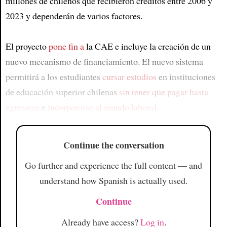
millones de chilenos que recibieron créditos entre 2006 y
2023 y dependerán de varios factores.
El proyecto
pone fin a
la CAE e incluye la creación de un
nuevo mecanismo de financiamiento. El nuevo sistema
permitirá a los estudiantes
cursar estudios
en instituciones
de educación superior chilenas
sin tener que pagar
hasta
egresarse
e
incorporarse al mundo laboral
.
Continue the conversation
Go further and experience the full content — and
understand how Spanish is actually used.
Continue
Already have access?
Log in
.