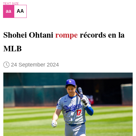
TEXT SIZE
aa
AA
Shohei Ohtani
rompe
récords en la
MLB
24 September 2024