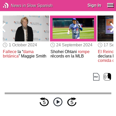
Sign In
News in Slow Spanish
1 October 2024
24 September 2024
17 Se
Fallece
la “
dama
Shohei Ohtani
rompe
El Reino 
británica
” Maggie Smith
récords en la MLB
declara la
comida ch