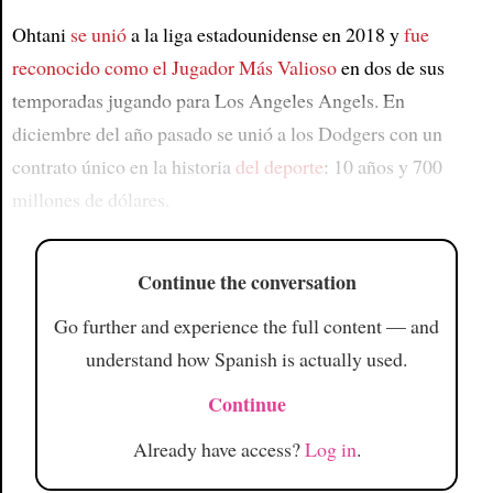
Ohtani
se unió
a la liga estadounidense en 2018 y
fue
reconocido como el Jugador Más Valioso
en dos de sus
temporadas jugando para Los Angeles Angels. En
diciembre del año pasado se unió a los Dodgers con un
contrato único en la historia
del deporte
: 10 años y 700
millones de dólares.
Continue the conversation
Go further and experience the full content — and
understand how Spanish is actually used.
Continue
Already have access?
Log in
.