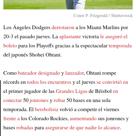
Conor P. Fitzgerald / Shutterstock
Los Ángeles Dodgers
derrotaron
a los Miami Marlins por
20-3 el pasado jueves. La
aplastante
victoria
le aseguró el
boleto
para los Playoffs gracias a la espectacular
temporada
del japonés Shohei Ohtani.
Como
bateador designado
y
lanzador
, Ohtani rompe
récords en
todos los encuentros
y el jueves
se convirtió en
el primer jugador de las
Grandes Ligas
de Béisbol
en
Article
conectar
50
jonrones
y
robar
50 bases en una sola
temporada. El
beisbolista
volvió a competir el viernes
frente a
los Colorado Rockies,
aumentando
sus jonrones y
bases
robadas
para
asegurarse
de que nadie lo alcance
.