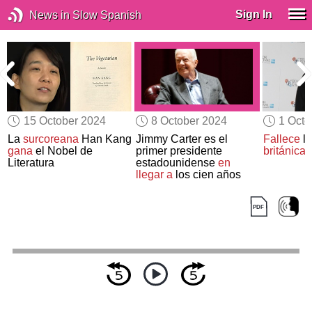
Sign In
News in Slow Spanish
15 October 2024
8 October 2024
1 Octo
La
surcoreana
Han Kang
Jimmy Carter es el
Fallece
la
gana
el Nobel de
primer presidente
británica
”
Literatura
estadounidense
en
llegar a
los cien años