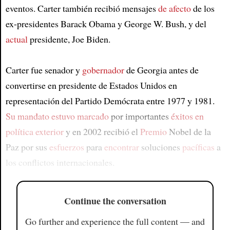
eventos. Carter también recibió mensajes
de afecto
de los
ex-presidentes Barack Obama y George W. Bush, y del
actual
presidente, Joe Biden.
Carter fue senador y
gobernador
de Georgia antes de
convertirse en presidente de Estados Unidos en
representación del Partido Demócrata entre 1977 y 1981.
Su mandato estuvo marcado
por importantes
éxitos en
política exterior
y en 2002 recibió el
Premio
Nobel de la
Paz por sus
esfuerzos
para
encontrar
soluciones
pacíficas
a
los conflictos internacionales.
Continue the conversation
Go further and experience the full content — and