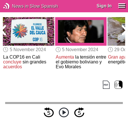
Sign In
News in Slow Spanish
5 November 2024
5 November 2024
29 Oct
La COP16 en Cali
Aumenta
la tensión entre
Gran apa
concluye
sin grandes
el gobierno boliviano y
energétic
acuerdos
Evo Morales