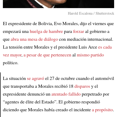
Harold Escalona / Shutterstock
El expresidente de Bolivia, Evo Morales, dijo el viernes que
empezará una
huelga de hambre
para
forzar
al gobierno a
que
abra una mesa de diálogo
con mediación internacional.
La tensión entre Morales y el presidente Luis Arce
es cada
vez mayor
,
a pesar de que pertenecen
al
mismo partido
político.
La situación
se agravó
el 27 de octubre cuando el automóvil
que transportaba a Morales recibió 18
disparos
y el
Article
expresidente denunció un
atentado fallido
perpetrado por
“agentes de élite del Estado”. El gobierno respondió
diciendo que Morales había creado el incidente
a propósito
.