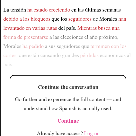
La tensión
ha estado creciendo
en las últimas semanas
debido a los bloqueos
que los
seguidores
de Morales
han
levantado en varias rutas
del país.
Mientras busca una
forma
de presentarse
a las elecciones el año próximo,
Morales
ha pedido
a sus seguidores que
terminen con los
cortes
, que están causando grandes
pérdidas
económicas al
país.
Continue the conversation
Go further and experience the full content — and
understand how Spanish is actually used.
Continue
Already have access?
Log in
.