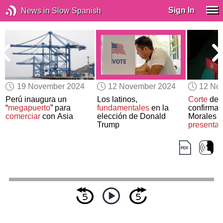
Sign In
News in Slow Spanish
19 November 2024
12 November 2024
12 No
Perú inaugura un
Los latinos,
Corte
de B
“
megapuerto
” para
fundamentales
en la
confirma 
comerciar
con Asia
elección de Donald
Morales
n
Trump
presentar