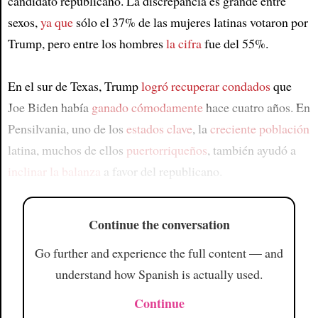
candidato republicano. La discrepancia es grande entre
sexos,
ya que
sólo el 37% de las mujeres latinas votaron por
Trump, pero entre los hombres
la cifra
fue del 55%.
En el sur de Texas, Trump
logró recuperar condados
que
Joe Biden había
ganado cómodamente
hace cuatro años. En
Pensilvania, uno de los
estados clave
, la
creciente población
latina, muchos de ellos
puertorriqueños
, también ayudó a
inclinar la balanza
a favor del republicano.
Continue the conversation
Go further and experience the full content — and
understand how Spanish is actually used.
Continue