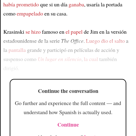
había prometido
que si un día
ganaba
, usaría la portada
como
empapelado
en su casa.
Krasinski
se hizo
famoso en
el papel
de Jim en la versión
estadounidense de la serie
The Office
.
Luego dio el salto
a
la
pantalla
grande y participó en películas de acción y
suspenso como
Un lugar en silencio
,
la cual
también
dirigió.
Continue the conversation
Go further and experience the full content — and
understand how Spanish is actually used.
Continue