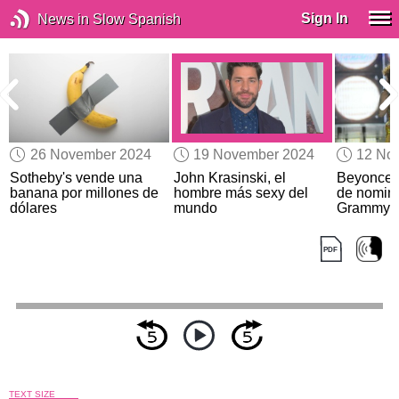
Sign In
News in Slow Spanish
26 November 2024
19 November 2024
12 No
s
Sotheby's vende una
John Krasinski, el
Beyonce
banana por millones de
hombre más sexy del
de nomina
dólares
mundo
Grammy
TEXT SIZE