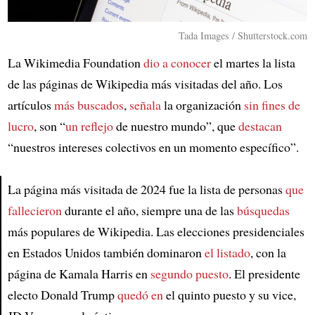
Tada Images / Shutterstock.com
La Wikimedia Foundation
dio a conocer
el martes la lista
de las páginas de Wikipedia más visitadas del año. Los
artículos
más buscados
,
señala
la organización
sin fines de
lucro
, son “
un reflejo
de nuestro mundo”, que
destacan
“nuestros intereses colectivos en un momento específico”.
La página más visitada de 2024 fue la lista de personas
que
fallecieron
durante el año, siempre una de las
búsquedas
Article
más populares de Wikipedia. Las elecciones presidenciales
en Estados Unidos también dominaron
el listado
, con la
página de Kamala Harris en
segundo puesto
. El presidente
electo Donald Trump
quedó en
el quinto puesto y su vice,