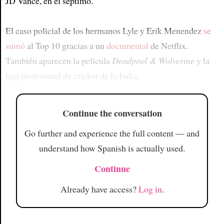
JD Vance, en el séptimo.
El caso policial de los hermanos Lyle y Erik Menendez
se
sumó
al Top 10 gracias a un
documental
de Netflix.
También aparecen la película
Deadpool & Wolverine
y la
liga profesional de cricket de la India.
Continue the conversation
Go further and experience the full content — and
understand how Spanish is actually used.
Continue
Already have access?
Log in
.