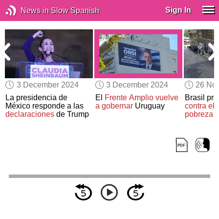
Sign In
News in Slow Spanish
3 December 2024
3 December 2024
26 No
La presidencia de
El
Frente Amplio
vuelve
Brasil pr
México responde a las
a gobernar
Uruguay
contra el
declaraciones
de Trump
pobreza
e