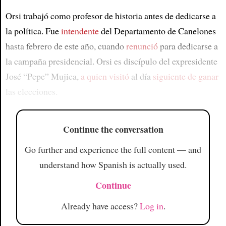
Orsi trabajó como profesor de historia antes de dedicarse a
la política. Fue
intendente
del Departamento de Canelones
hasta febrero de este año, cuando
renunció
para dedicarse a
la campaña presidencial. Orsi es discípulo del expresidente
José “Pepe” Mujica,
a quien visitó
al día
siguiente de ganar
las elecciones.
Continue the conversation
Go further and experience the full content — and
understand how Spanish is actually used.
Continue
Already have access?
Log in
.