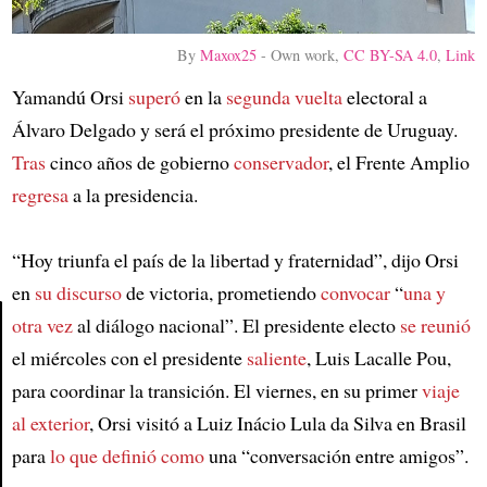
By
Maxox25
-
Own work
,
CC BY-SA 4.0
,
Link
Yamandú Orsi
superó
en la
segunda vuelta
electoral a
Álvaro Delgado y será el próximo presidente de Uruguay.
Tras
cinco años de gobierno
conservador
, el Frente Amplio
regresa
a la presidencia.
“Hoy triunfa el país de la libertad y fraternidad”, dijo Orsi
en
su discurso
de victoria, prometiendo
convocar
“
una y
otra vez
al diálogo nacional”. El presidente electo
se reunió
el miércoles con el presidente
saliente
, Luis Lacalle Pou,
Article
para coordinar la transición. El viernes, en su primer
viaje
al exterior
, Orsi visitó a Luiz Inácio Lula da Silva en Brasil
para
lo que definió como
una “conversación entre amigos”.