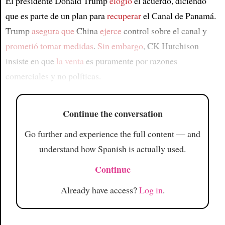
El presidente Donald Trump
elogió
el acuerdo, diciendo
que es parte de un plan para
recuperar
el Canal de Panamá.
Trump
asegura que
China
ejerce
control sobre el canal y
prometió tomar medidas
.
Sin embargo
, CK Hutchison
insiste en que
la venta
es puramente por razones
comerciales y no políticas.
Continue the conversation
Go further and experience the full content — and
understand how Spanish is actually used.
Continue
Already have access?
Log in
.