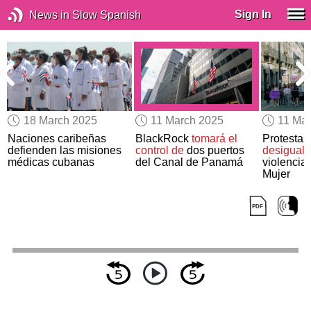
Sign In
News in Slow Spanish
18 March 2025
11 March 2025
11 Ma
Naciones caribeñas
BlackRock
tomará el
Protestas 
defienden las misiones
control de
dos puertos
desigual
médicas cubanas
del Canal de Panamá
violencia 
Mujer