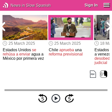
Sign In
News in Slow Spanish
25 March 2025
25 March 2025
18 Ma
r
Estados Unidos
se
Chile
aprueba
una
Estados U
rehúsa a enviar
agua a
reforma previsional
a venezol
México por primera vez
desobed
judicial