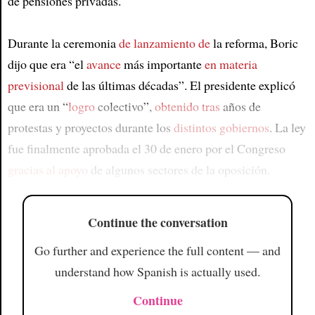
de pensiones privadas.
Durante la ceremonia
de lanzamiento de
la reforma, Boric
dijo que era “el
avance
más importante
en materia
previsional
de las últimas décadas”. El presidente explicó
que era un “
logro
colectivo”,
obtenido tras
años de
protestas y proyectos durante los
distintos gobiernos
. La ley
fue finalmente aprobada el 30 de enero por el Congreso
gracias al apoyo
de algunos sectores de la oposición.
Continue the conversation
Go further and experience the full content — and
understand how Spanish is actually used.
Continue