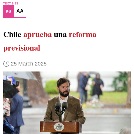
TEXT SIZE
aa
AA
Chile
aprueba
una
reforma
previsional
25 March 2025