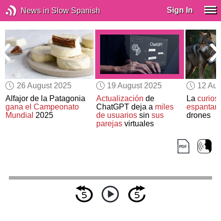
Sign In
News in Slow Spanish
26 August 2025
19 August 2025
12 Aug
Alfajor de la Patagonia
Actualización
de
La
curios
gana el Campeonato
ChatGPT deja a
miles
espantar 
Mundial
2025
de usuarios
sin
sus
drones
parejas
virtuales