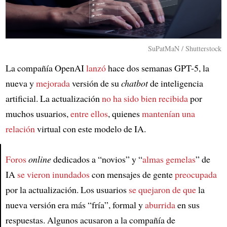
SuPatMaN / Shutterstock
La compañía OpenAI
lanzó
hace dos semanas GPT-5, la
nueva y
mejorada
versión de su
chatbot
de inteligencia
artificial. La actualización
no ha sido bien recibida
por
muchos usuarios,
entre ellos
, quienes
mantenían una
relación
virtual con este modelo de IA.
Foros
online
dedicados a “novios” y “
almas gemelas
” de
IA
se vieron inundados
con mensajes de gente
preocupada
Article
por la actualización. Los usuarios
se quejaron de que
la
nueva versión era más “fría”, formal y
aburrida
en sus
respuestas. Algunos acusaron a la compañía de