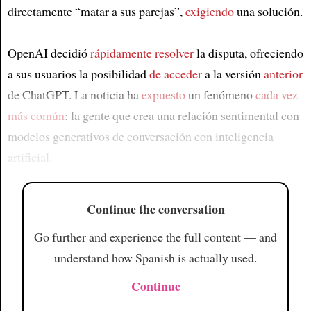
directamente “matar a sus parejas”,
exigiendo
una solución.
OpenAI decidió
rápidamente resolver
la disputa, ofreciendo
a sus usuarios la posibilidad
de acceder
a la versión
anterior
de ChatGPT. La noticia ha
expuesto
un fenómeno
cada vez
más común
: la gente que crea una relación sentimental con
modelos generativos de conversación con inteligencia
artificial.
Continue the conversation
Go further and experience the full content — and
understand how Spanish is actually used.
Continue