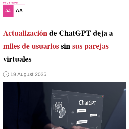
TEXT SIZE
aa
AA
Actualización
de ChatGPT deja a
miles de usuarios
sin
sus parejas
virtuales
19 August 2025