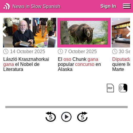
Sign In
News in Slow Spanish
14 October 2025
7 October 2025
30 Se
László Krasznahorkai
El
oso
Chunk
gana
Diputada
gana
el Nobel de
popular
concurso
en
quiere lle
Literatura
Alaska
Marte