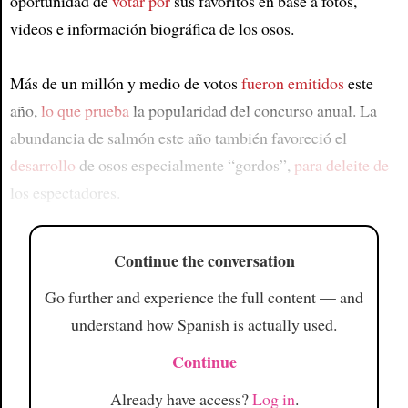
oportunidad de
votar por
sus favoritos en base a fotos,
videos e información biográfica de los osos.
Más de un millón y medio de votos
fueron emitidos
este
año,
lo que prueba
la popularidad del concurso anual. La
abundancia de salmón este año también favoreció el
desarrollo
de osos especialmente “gordos”,
para deleite de
los espectadores.
Continue the conversation
Go further and experience the full content — and
understand how Spanish is actually used.
Continue
Already have access?
Log in
.