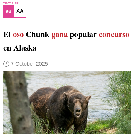
TEXT SIZE
aa
AA
El
oso
Chunk
gana
popular
concurso
en Alaska
7 October 2025