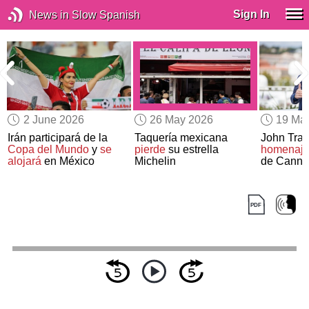
Sign In
News in Slow Spanish
2 June 2026
26 May 2026
19 Ma
Irán participará de la
Taquería mexicana
John Trav
Copa del Mundo
y
se
pierde
su estrella
homenaj
alojará
en México
Michelin
de Canne