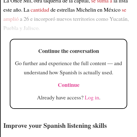
La Once Mil, otra taquería de la capital,
se suma a
la lista
este año. La
cantidad
de estrellas Michelin en México
se
amplió
a 26 e incorporó nuevos territorios como Yucatán,
Puebla y Jalisco.
Continue the conversation
Go further and experience the full content — and
understand how Spanish is actually used.
Continue
Already have access?
Log in
.
Improve your Spanish listening skills