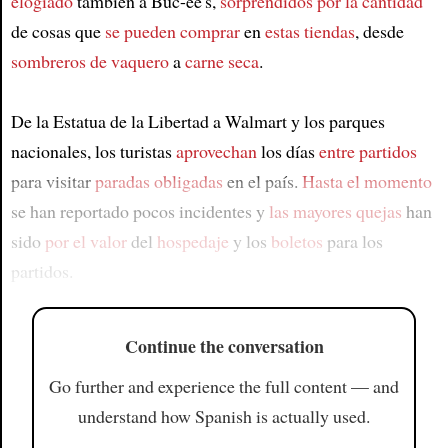
elogiado
también a Buc-ee's,
sorprendidos por la cantidad
de cosas que
se pueden comprar
en
estas tiendas
, desde
sombreros de vaquero
a
carne seca
.
De la Estatua de la Libertad a Walmart y los parques
nacionales, los turistas
aprovechan
los días
entre partidos
para visitar
paradas obligadas
en el país.
Hasta el momento
se han reportado pocos incidentes y
las mayores quejas
han
sido
por el valor
del
hospedaje
y los
boletos
para los
partidos.
Continue the conversation
Go further and experience the full content — and
understand how Spanish is actually used.