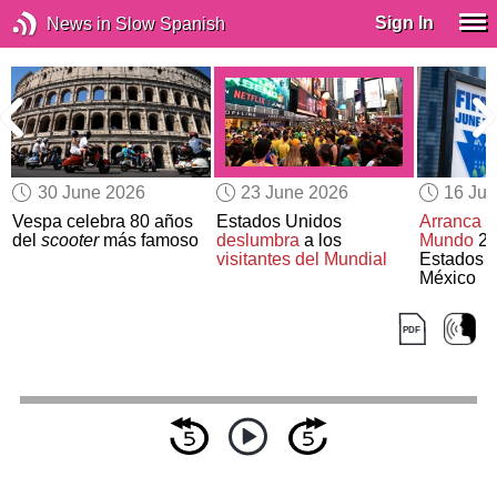
Sign In
News in Slow Spanish
30 June 2026
23 June 2026
16 Ju
Vespa celebra 80 años
Estados Unidos
Arranca
l
del
scooter
más famoso
deslumbra
a los
Mundo
20
visitantes del Mundial
Estados 
México