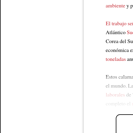
ambiente
y p
El trabajo se
Atlántico
Su
Corea del S
económica ex
toneladas
anu
Estos calam
el mundo. La
laborales
de 
completo el