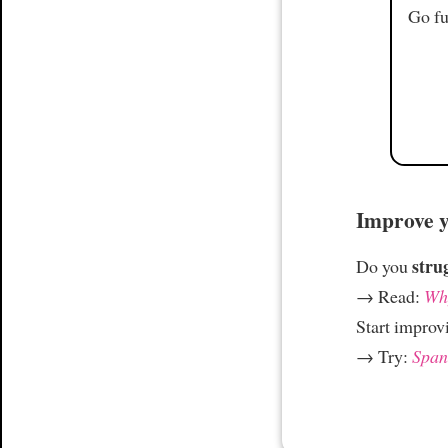
Go fu
Improve yo
stru
Do you
→ Read:
Why
Start improv
→ Try:
Spani