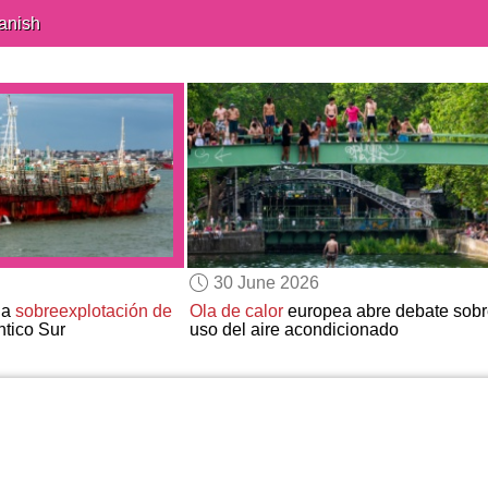
anish
30 June 2026
la
sobreexplotación de
Ola de calor
europea abre debate sobr
ntico Sur
uso del aire acondicionado