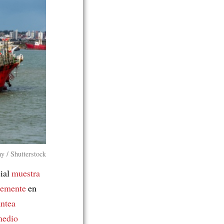
ay / Shutterstock
ial
muestra
temente
en
antea
medio