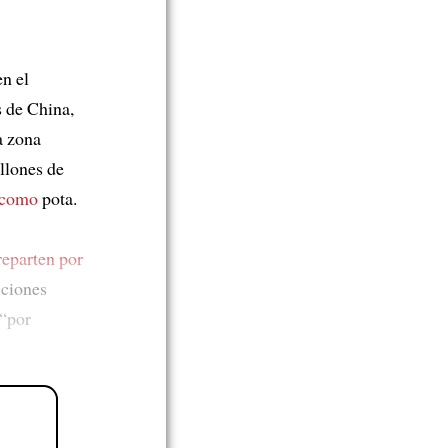
n el
s de China,
a zona
llones de
 como
pota.
reparten por
iciones
“por