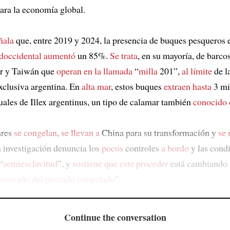
ara la economía global.
ñala
que, entre 2019 y 2024, la presencia de buques pesqueros e
doccidental
aumentó
un 85%.
Se trata
, en su mayoría, de barco
ur y Taiwán que
operan en la llamada
“
milla
201”,
al límite
de l
clusiva argentina. En
alta mar
, estos buques
extraen hasta
3 mi
ales de Illex argentinus, un tipo de calamar también
conocido
ares
se congelan
,
se llevan a
China para su transformación y
se 
 investigación denuncia los
pocos
controles
a bordo
y las cond
“
semiesclavitud
”, y
sostiene que
este proceder
está cambiando 
mercado del pescado congelado
”.
Continue the conversation