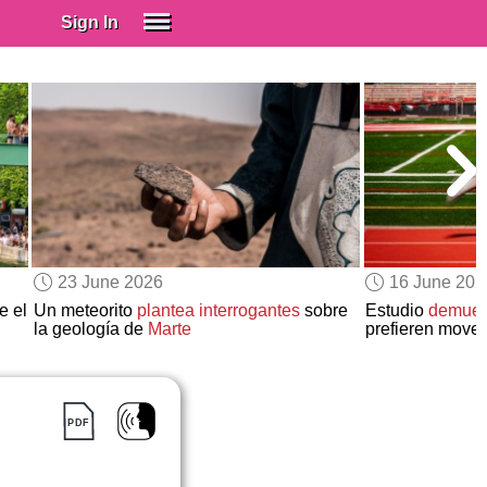
Sign In
SIGN IN
Spanish (Spain)
Spanish (Latino)
SUBSCRIBE
EDUCATIONAL LICENSES
GIFT CARDS
23 June 2026
16 June 202
OTHER LANGUAGES
e el
Un meteorito
plantea interrogantes
sobre
Estudio
demues
la geología de
Marte
prefieren move
ABOUT US
ADJUST COLORS