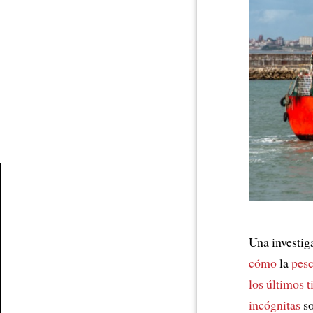
Article
Una investig
cómo
la
pesc
los últimos 
incógnitas
so