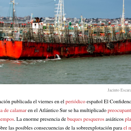
Jacinto Escar
ación publicada el viernes en el
periódico
español El Confidenc
a de calamar
en el Atlántico Sur se ha multiplicado
preocupan
tiempos
. La enorme presencia de
buques pesqueros
asiáticos
pl
bre las posibles consecuencias de la sobreexplotación para
el 