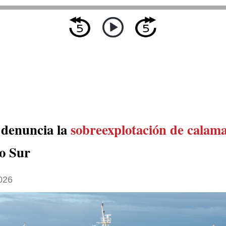
 denuncia la
sobreexplotación de calam
co Sur
026